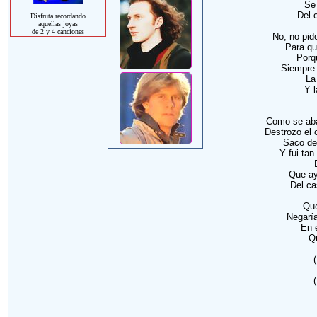
Se
Del 
Disfruta recordando
aquellas joyas
de 2 y 4 canciones
No, no pid
Para qu
Porq
Siempre 
La
Y l
Como se aba
Destrozo el c
Saco del
Y fui tan
Que ay
Del ca
Que
Negarí
En 
Qu