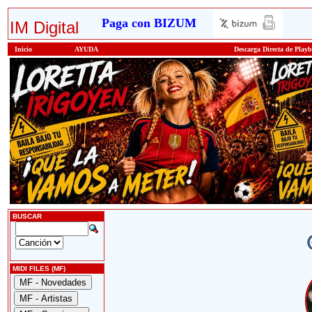
Paga con BIZUM
IM Digital
Inicio
AYUDA
Descarga Directa de Play
BUSCAR
MIDI FILES (MF)