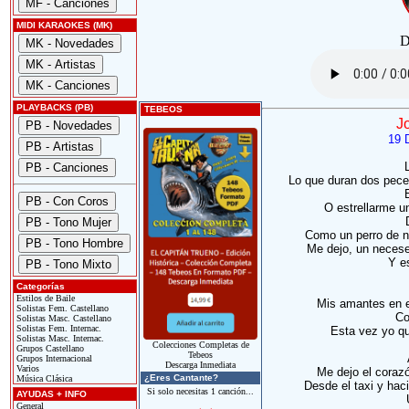
MIDI KARAOKES (MK)
D
PLAYBACKS (PB)
TEBEOS
J
19 
Lo que duran dos peces
O estrellarme un
Como un perro de na
Me dejo, un neceser
Y e
Categorías
Estilos de Baile
Mis amantes en e
Solistas Fem. Castellano
Co
Solistas Masc. Castellano
Solistas Fem. Internac.
Esta vez yo que
Solistas Masc. Internac.
Colecciones Completas de
Grupos Castellano
Tebeos
Grupos Internacional
Descarga Inmediata
Varios
Me dejo el corazó
¿Eres Cantante?
Música Clásica
Desde el taxi y hac
Si solo necesitas 1 canción...
AYUDAS + INFO
General