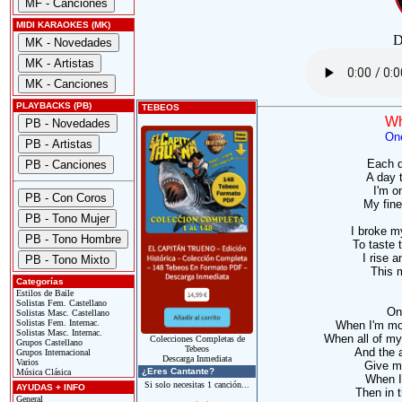
MIDI KARAOKES (MK)
D
PLAYBACKS (PB)
TEBEOS
Wh
On
Each da
A day 
I'm o
My fine
I broke m
To taste 
I rise a
This 
Categorías
Estilos de Baile
Solistas Fem. Castellano
On
Solistas Masc. Castellano
Solistas Fem. Internac.
When I'm mor
Solistas Masc. Internac.
When all of my
Colecciones Completas de
Grupos Castellano
Tebeos
And the 
Grupos Internacional
Descarga Inmediata
Varios
Give m
¿Eres Cantante?
Música Clásica
When I
Si solo necesitas 1 canción...
AYUDAS + INFO
Then in 
General