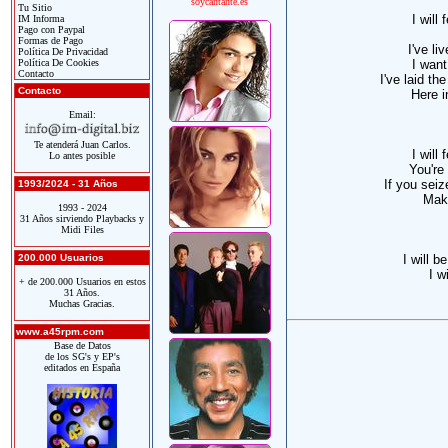
soycantante.es
Tu Sitio
I will 
IM Informa
Pago con Paypal
Formas de Pago
I've li
Política De Privacidad
Política De Cookies
I want
Contacto
I've laid th
Contacto
Here 
Email:
Te atenderá Juan Carlos.
I will 
Lo antes posible
You're 
If you sei
1993/2024 - 31 Años
Make
1993 - 2024
31 Años sirviendo Playbacks y
Midi Files
200.000 Usuarios
I will be
I w
+ de 200.000 Usuarios en estos
31 Años.
Muchas Gracias.
www.a45rpm.com
Base de Datos
de los SG's y EP's
editados en España