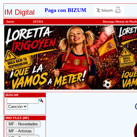
Paga con BIZUM
IM Digital
Inicio
AYUDA
Descarga Directa de Play
BUSCAR
MIDI FILES (MF)