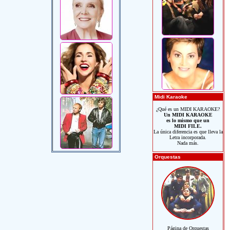
Midi Karaoke
¿Qué es un MIDI KARAOKE?
Un MIDI KARAOKE
es lo mismo que un
MIDI FILE.
La única diferencia es que lleva la
Letra incorporada.
Nada más.
Orquestas
Página de Orquestas