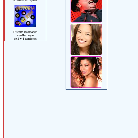
editados en España
Disfruta recordando
aquellas joyas
de 2 y 4 canciones