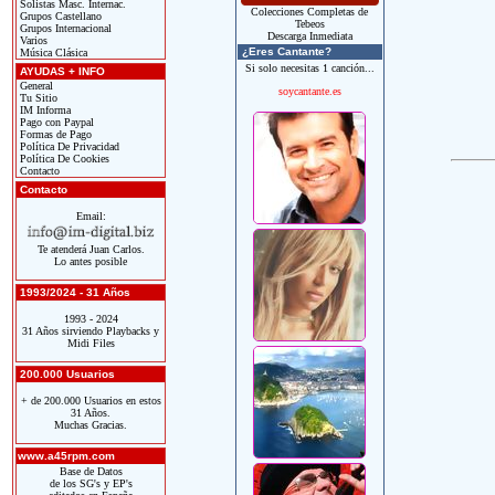
Solistas Masc. Internac.
Colecciones Completas de
Grupos Castellano
Tebeos
Grupos Internacional
Descarga Inmediata
Varios
¿Eres Cantante?
Música Clásica
Si solo necesitas 1 canción...
AYUDAS + INFO
General
soycantante.es
Tu Sitio
IM Informa
Pago con Paypal
Formas de Pago
Política De Privacidad
Política De Cookies
Contacto
Contacto
Email:
Te atenderá Juan Carlos.
Lo antes posible
1993/2024 - 31 Años
1993 - 2024
31 Años sirviendo Playbacks y
Midi Files
200.000 Usuarios
+ de 200.000 Usuarios en estos
31 Años.
Muchas Gracias.
www.a45rpm.com
Base de Datos
de los SG's y EP's