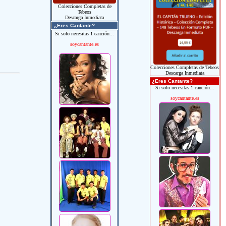
Colecciones Completas de
Tebeos
Descarga Inmediata
¿Eres Cantante?
Si solo necesitas 1 canción...
soycantante.es
Colecciones Completas de Tebeos
Descarga Inmediata
¿Eres Cantante?
Si solo necesitas 1 canción...
soycantante.es