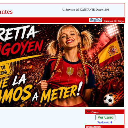
ntes
Al Servicio del CANTANTE Desde 1993
Formas De Pago
Carro
Productos:
0
USUARIOS