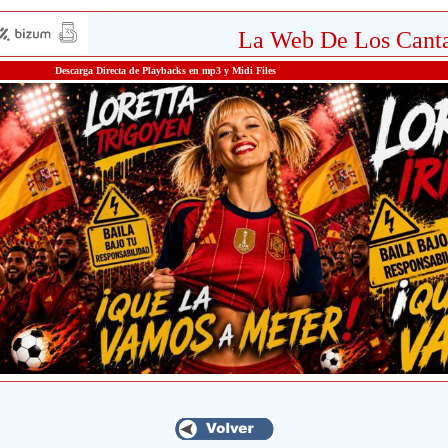
La Web De Los Canta
Descarga Directa de Playbacks en mp3 y Midi Files