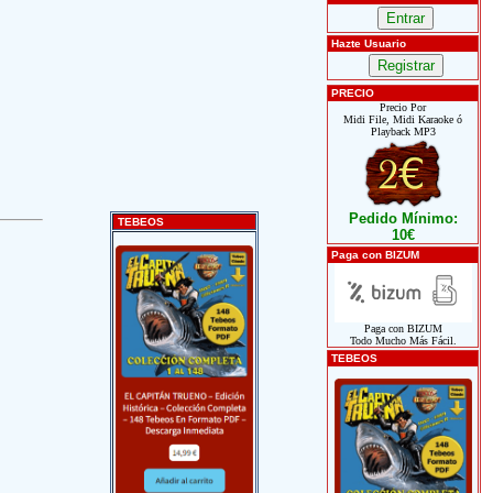
Hazte Usuario
PRECIO
Precio Por
Midi File, Midi Karaoke ó
Playback MP3
Pedido Mínimo:
TEBEOS
10€
Paga con BIZUM
Paga con BIZUM
Todo Mucho Más Fácil.
TEBEOS