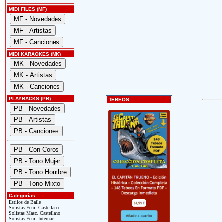
MIDI FILES (MF)
MIDI KARAOKES (MK)
PLAYBACKS (PB)
TEBEOS
Categorías
Estilos de Baile
Solistas Fem. Castellano
Solistas Masc. Castellano
Solistas Fem. Internac.