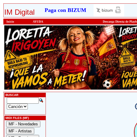
Paga con BIZUM
IM Digital
Inicio
AYUDA
Descarga Directa de Play
BUSCAR
MIDI FILES (MF)