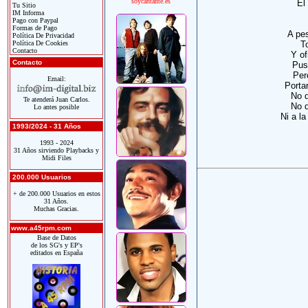
soycantante.es
El
Tu Sitio
IM Informa
Pago con Paypal
Formas de Pago
A pe
Política De Privacidad
Política De Cookies
T
Contacto
Y of
Contacto
Pus
Per
Email:
Porta
No q
Te atenderá Juan Carlos.
No q
Lo antes posible
Ni a l
1993/2024 - 31 Años
1993 - 2024
31 Años sirviendo Playbacks y
Midi Files
200.000 Usuarios
+ de 200.000 Usuarios en estos
31 Años.
Muchas Gracias.
www.a45rpm.com
Base de Datos
de los SG's y EP's
editados en España