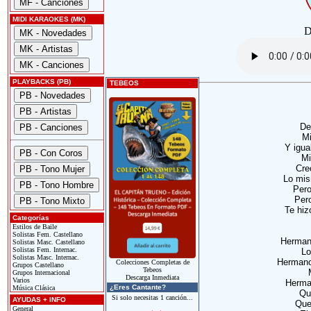
MIDI KARAOKES (MK)
D
PLAYBACKS (PB)
TEBEOS
De 
Mi
Y igua
Mi
Cre
Lo mis
Pero
Pero
Te hiz
Categorías
Estilos de Baile
Solistas Fem. Castellano
Herman
Solistas Masc. Castellano
Solistas Fem. Internac.
Lo
Solistas Masc. Internac.
Hermano
Colecciones Completas de
Grupos Castellano
Tebeos
Grupos Internacional
Descarga Inmediata
Varios
Herma
¿Eres Cantante?
Música Clásica
Qu
Si solo necesitas 1 canción...
AYUDAS + INFO
Que
General