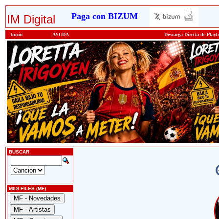
Paga con BIZUM
IM Digital
Inicio
AYUDA
Descarga Directa de Play
BUSCAR
MIDI FILES (MF)