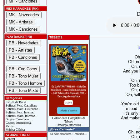
MIDI KARAOKES (MK)
D
PLAYBACKS (PB)
TEBEOS
I
Oh,
Oh, no
Oh, n
And you k
Oh, n
Too ba
Oh, n
Oh, wil
Categorías
Estilos de Baile
You're ol
Solistas Fem. Castellano
To read 
Solistas Masc. Castellano
Solistas Fem. Internac.
It's only
Solistas Masc. Internac.
And makes
Colecciones Completas de
Grupos Castellano
Tebeos
Grupos Internacional
Descarga Inmediata
Varios
¿Eres Cantante?
Música Clásica
Oh, no
Si solo necesitas 1 canción...
AYUDAS + INFO
Oh, n
General