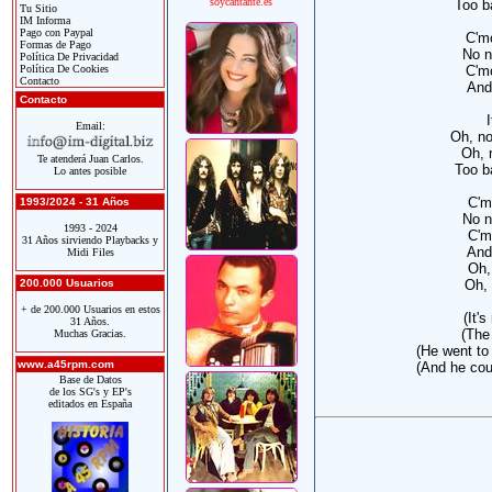
soycantante.es
Too ba
Tu Sitio
IM Informa
Pago con Paypal
C'mo
Formas de Pago
No n
Política De Privacidad
Política De Cookies
C'mo
Contacto
And
Contacto
Email:
Oh, no
Oh, n
Te atenderá Juan Carlos.
Too ba
Lo antes posible
C'mo
1993/2024 - 31 Años
No n
1993 - 2024
C'mo
31 Años sirviendo Playbacks y
And
Midi Files
Oh,
200.000 Usuarios
Oh, 
+ de 200.000 Usuarios en estos
(It's
31 Años.
(The
Muchas Gracias.
(He went to
www.a45rpm.com
(And he coul
Base de Datos
de los SG's y EP's
editados en España