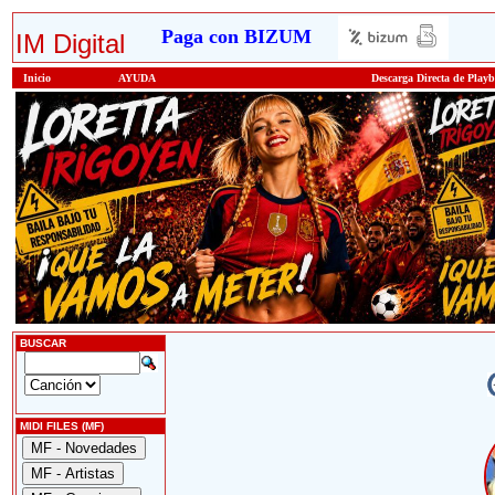
Paga con BIZUM
IM Digital
Inicio
AYUDA
Descarga Directa de Play
BUSCAR
MIDI FILES (MF)