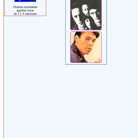
Disfruta recordando
aquellas joyas
de 2 y 4 canciones