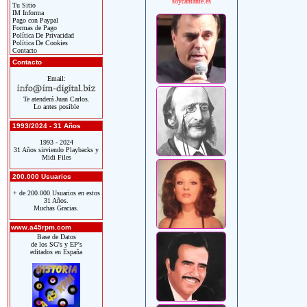
soycantante.es
Tu Sitio
IM Informa
Pago con Paypal
Formas de Pago
Política De Privacidad
Política De Cookies
Contacto
Contacto
Email:
Te atenderá Juan Carlos.
Lo antes posible
1993/2024 - 31 Años
1993 - 2024
31 Años sirviendo Playbacks y
Midi Files
200.000 Usuarios
+ de 200.000 Usuarios en estos
31 Años.
Muchas Gracias.
www.a45rpm.com
Base de Datos
de los SG's y EP's
editados en España