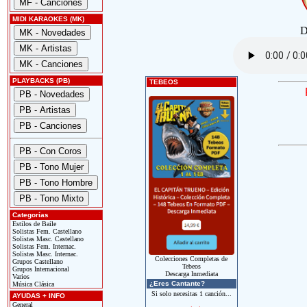
MIDI KARAOKES (MK)
D
PLAYBACKS (PB)
TEBEOS
Categorías
Estilos de Baile
Solistas Fem. Castellano
Solistas Masc. Castellano
Solistas Fem. Internac.
Solistas Masc. Internac.
Colecciones Completas de
Grupos Castellano
Tebeos
Grupos Internacional
Descarga Inmediata
Varios
¿Eres Cantante?
Música Clásica
Si solo necesitas 1 canción...
AYUDAS + INFO
General