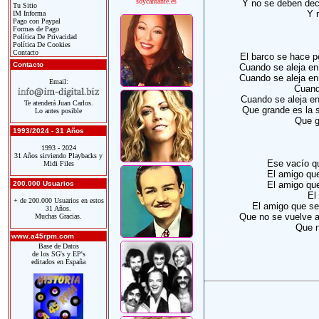
soycantante.es
Y no se deben deci
Tu Sitio
Y 
IM Informa
Pago con Paypal
Formas de Pago
Política De Privacidad
Política De Cookies
Contacto
El barco se hace p
Contacto
Cuando se aleja en
Cuando se aleja en
Email:
Cuand
Cuando se aleja en
Te atenderá Juan Carlos.
Que grande es la 
Lo antes posible
Que g
1993/2024 - 31 Años
1993 - 2024
31 Años sirviendo Playbacks y
Ese vacío qu
Midi Files
El amigo que
200.000 Usuarios
El amigo que
El
+ de 200.000 Usuarios en estos
El amigo que se
31 Años.
Que no se vuelve a
Muchas Gracias.
Que n
www.a45rpm.com
Base de Datos
de los SG's y EP's
editados en España