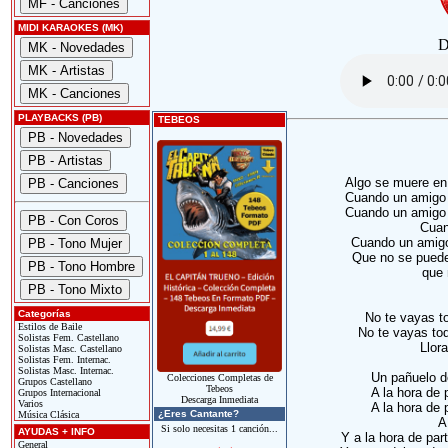
MIDI KARAOKES (MK)
D
PLAYBACKS (PB)
TEBEOS
Algo se muere en
Cuando un amigo 
Cuando un amigo 
Cuan
Cuando un amigo
Que no se puede 
que 
Categorías
No te vayas to
Estilos de Baile
No te vayas tod
Solistas Fem. Castellano
Llor
Solistas Masc. Castellano
Solistas Fem. Internac.
Solistas Masc. Internac.
Un pañuelo de
Colecciones Completas de
Grupos Castellano
Tebeos
A la hora de 
Grupos Internacional
Descarga Inmediata
Varios
A la hora de 
¿Eres Cantante?
Música Clásica
A 
Si solo necesitas 1 canción...
AYUDAS + INFO
Y a la hora de par
General