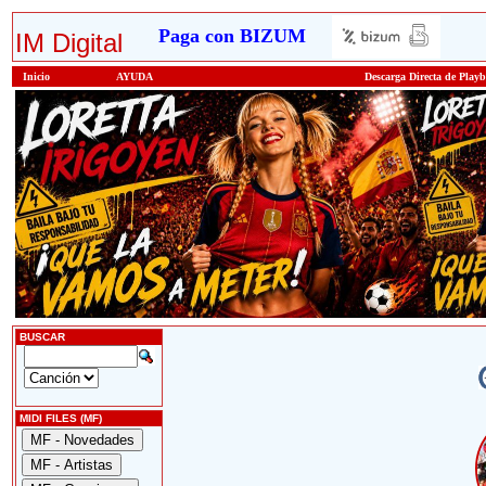
Paga con BIZUM
IM Digital
Inicio
AYUDA
Descarga Directa de Play
BUSCAR
MIDI FILES (MF)