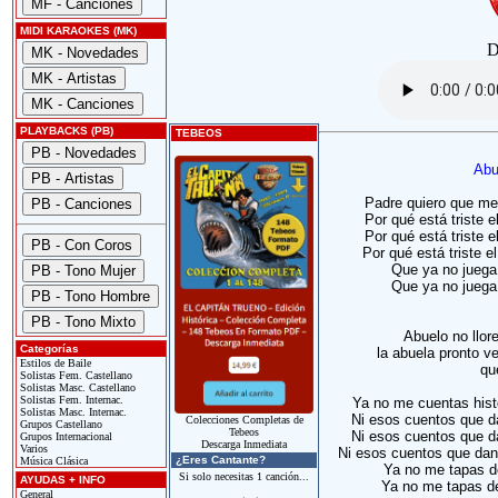
MIDI KARAOKES (MK)
D
PLAYBACKS (PB)
TEBEOS
Abu
Padre quiero que me 
Por qué está triste 
Por qué está triste 
Por qué está triste e
Que ya no juega
Que ya no juega
Abuelo no llor
Categorías
la abuela pronto ve
Estilos de Baile
qu
Solistas Fem. Castellano
Solistas Masc. Castellano
Solistas Fem. Internac.
Ya no me cuentas hist
Solistas Masc. Internac.
Ni esos cuentos que d
Colecciones Completas de
Grupos Castellano
Tebeos
Ni esos cuentos que d
Grupos Internacional
Descarga Inmediata
Varios
Ni esos cuentos que dan
¿Eres Cantante?
Música Clásica
Ya no me tapas d
Si solo necesitas 1 canción...
AYUDAS + INFO
Ya no me tapas de
General