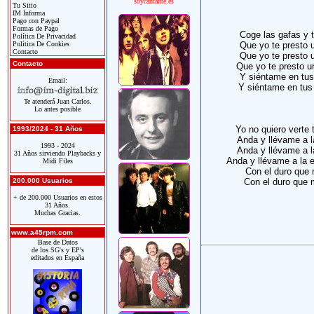
soycantante.es
Tu Sitio
IM Informa
Pago con Paypal
Formas de Pago
Coge las gafas y t
Política De Privacidad
Política De Cookies
Que yo te presto u
Contacto
Que yo te presto u
Contacto
Que yo te presto u
Y siéntame en tus 
Email:
Y siéntame en tus r
Te atenderá Juan Carlos.
Lo antes posible
Yo no quiero verte 
1993/2024 - 31 Años
Anda y llévame a la
1993 - 2024
Anda y llévame a la
31 Años sirviendo Playbacks y
Anda y llévame a la 
Midi Files
Con el duro que m
200.000 Usuarios
Con el duro que m
+ de 200.000 Usuarios en estos
31 Años.
Muchas Gracias.
www.a45rpm.com
Base de Datos
de los SG's y EP's
editados en España