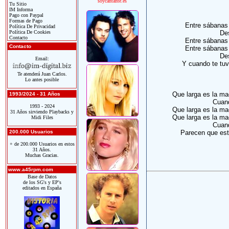
soycantante.es
Tu Sitio
IM Informa
Pago con Paypal
Formas de Pago
Entre sábanas
Política De Privacidad
Política De Cookies
De
Contacto
Entre sábanas
Contacto
Entre sábanas
De
Email:
Y cuando te tuv
Te atenderá Juan Carlos.
Lo antes posible
Que larga es la ma
1993/2024 - 31 Años
Cuand
1993 - 2024
Que larga es la ma
31 Años sirviendo Playbacks y
Que larga es la ma
Midi Files
Cuand
200.000 Usuarios
Parecen que está
+ de 200.000 Usuarios en estos
31 Años.
Muchas Gracias.
www.a45rpm.com
Base de Datos
de los SG's y EP's
editados en España