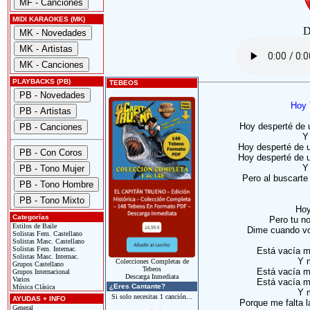
MIDI KARAOKES (MK)
D
PLAYBACKS (PB)
TEBEOS
Hoy 
Hoy desperté de u
Y
Hoy desperté de u
Hoy desperté de u
Y
Pero al buscarte
Hoy
Categorías
Pero tu no
Estilos de Baile
Dime cuando vol
Solistas Fem. Castellano
Solistas Masc. Castellano
Solistas Fem. Internac.
Está vacía m
Solistas Masc. Internac.
Y 
Colecciones Completas de
Grupos Castellano
Tebeos
Está vacía m
Grupos Internacional
Descarga Inmediata
Varios
Está vacía m
¿Eres Cantante?
Música Clásica
Y 
Si solo necesitas 1 canción...
AYUDAS + INFO
Porque me falta l
General