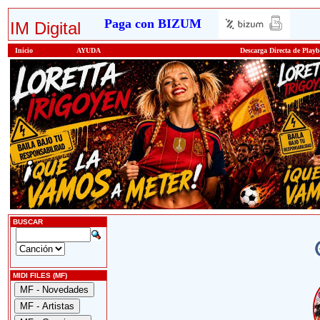
Paga con BIZUM
IM Digital
Inicio
AYUDA
Descarga Directa de Play
BUSCAR
MIDI FILES (MF)