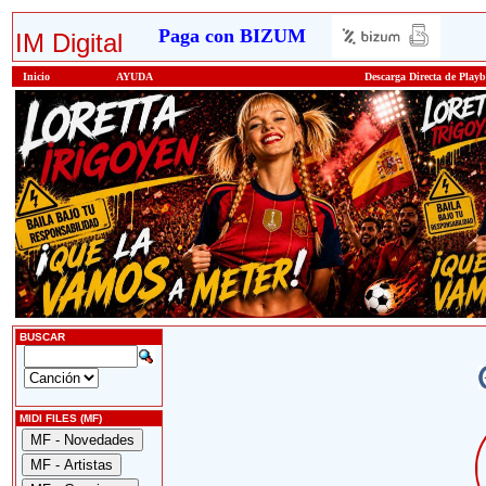
Paga con BIZUM
IM Digital
Inicio
AYUDA
Descarga Directa de Play
BUSCAR
MIDI FILES (MF)