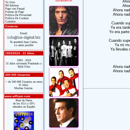
soycantante.es
Ahor
Tu Sitio
Ahor
IM Informa
Pago con Paypal
Ahora nad
Formas de Pago
Ahora nad
Política De Privacidad
Política De Cookies
Contacto
Cuando sup
Contacto
Ya era tard
Yo era parte
Email:
Cuando supe 
Te atenderá Juan Carlos.
Ya mi mu
Lo antes posible
Ya llevaba 
1993/2024 - 31 Años
1993 - 2024
31 Años sirviendo Playbacks y
Ahora nad
Midi Files
Ahora nad
200.000 Usuarios
+ de 200.000 Usuarios en estos
31 Años.
Muchas Gracias.
www.a45rpm.com
Base de Datos
de los SG's y EP's
editados en España