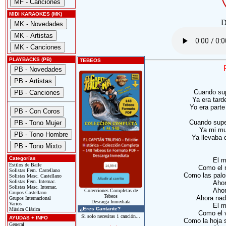
MIDI KARAOKES (MK)
D
PLAYBACKS (PB)
TEBEOS
Cuando sup
Ya era tard
Yo era parte
Cuando supe 
Ya mi mu
Ya llevaba 
Categorías
El m
Estilos de Baile
Como el m
Solistas Fem. Castellano
Como las palom
Solistas Masc. Castellano
Solistas Fem. Internac.
Ahor
Solistas Masc. Internac.
Ahor
Colecciones Completas de
Grupos Castellano
Tebeos
Ahora nad
Grupos Internacional
Descarga Inmediata
Varios
El m
¿Eres Cantante?
Música Clásica
Como el v
Si solo necesitas 1 canción...
AYUDAS + INFO
Como la hoja s
General