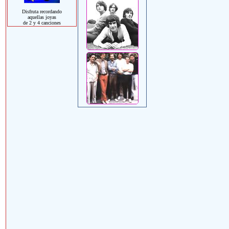
Disfruta recordando
aquellas joyas
de 2 y 4 canciones