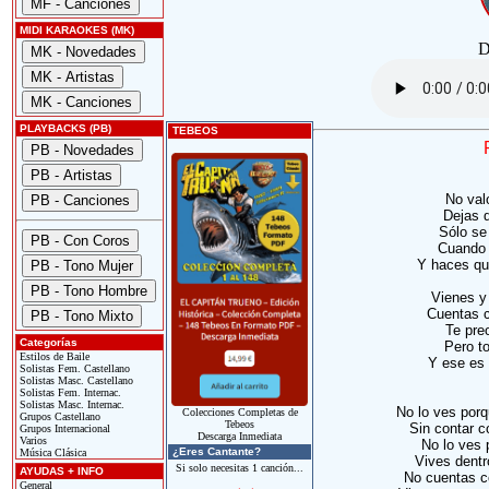
MIDI KARAOKES (MK)
D
PLAYBACKS (PB)
TEBEOS
No val
Dejas q
Sólo se
Cuando 
Y haces que
Vienes y
Cuentas c
Te pre
Categorías
Pero t
Estilos de Baile
Y ese es
Solistas Fem. Castellano
Solistas Masc. Castellano
Solistas Fem. Internac.
Solistas Masc. Internac.
No lo ves por
Colecciones Completas de
Grupos Castellano
Tebeos
Sin contar c
Grupos Internacional
Descarga Inmediata
Varios
No lo ves 
¿Eres Cantante?
Música Clásica
Vives dentr
Si solo necesitas 1 canción...
AYUDAS + INFO
No cuentas co
General