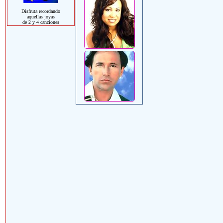
Disfruta recordando
aquellas joyas
de 2 y 4 canciones