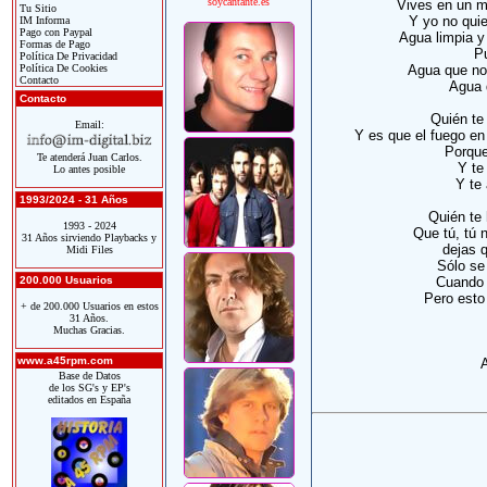
soycantante.es
Vives en un m
Tu Sitio
Y yo no quie
IM Informa
Pago con Paypal
Agua limpia y
Formas de Pago
Pu
Política De Privacidad
Política De Cookies
Agua que no 
Contacto
Agua 
Contacto
Quién te
Email:
Y es que el fuego en 
Porque
Te atenderá Juan Carlos.
Y te
Lo antes posible
Y te
1993/2024 - 31 Años
Quién te 
1993 - 2024
Que tú, tú 
31 Años sirviendo Playbacks y
dejas q
Midi Files
Sólo se
200.000 Usuarios
Cuando 
Pero esto
+ de 200.000 Usuarios en estos
31 Años.
Muchas Gracias.
www.a45rpm.com
A
Base de Datos
de los SG's y EP's
editados en España