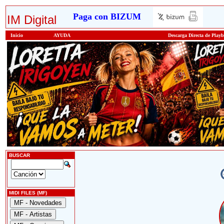
Paga con BIZUM
IM Digital
Inicio
AYUDA
Descarga Directa de Play
BUSCAR
MIDI FILES (MF)