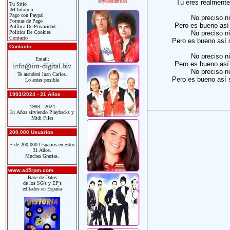
soycantante.es
Tú eres realmente 
Tu Sitio
IM Informa
Pago con Paypal
No preciso ni
Formas de Pago
Pero es bueno así 
Política De Privacidad
Política De Cookies
No preciso ni
Contacto
Pero es bueno así 
Contacto
No preciso ni
Email:
Pero es bueno así 
No preciso ni
Te atenderá Juan Carlos.
Pero es bueno así 
Lo antes posible
1993/2024 - 31 Años
1993 - 2024
31 Años sirviendo Playbacks y
Midi Files
200.000 Usuarios
+ de 200.000 Usuarios en estos
31 Años.
Muchas Gracias.
www.a45rpm.com
Base de Datos
de los SG's y EP's
editados en España