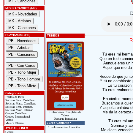
MIDI KARAOKES (MK)
D
PLAYBACKS (PB)
TEBEOS
R
Tú eres mi herma
Que en todo camino
Aunque eres un h
Aquel que me da s
Recuerdo que junt
Y tú no cambiaste p
Es tu corazón 
Tú eres realmente
Categorías
Estilos de Baile
En ciertos moment
Solistas Fem. Castellano
Buscamos a quien 
Solistas Masc. Castellano
Solistas Fem. Internac.
Y aquella palabra 
Solistas Masc. Internac.
Me da la certeza 
Colecciones Completas de
Grupos Castellano
Tebeos
Grupos Internacional
Descarga Inmediata
Varios
Tú eres mi am
¿Eres Cantante?
Música Clásica
Sonrisa y ab
Si solo necesitas 1 canción...
AYUDAS + INFO
Me dices verdades 
General