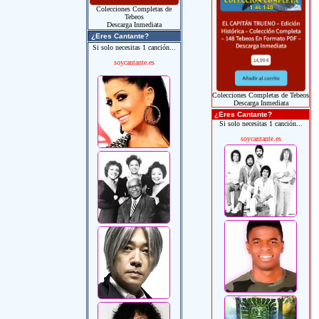
Colecciones Completas de
Tebeos
Descarga Inmediata
¿Eres Cantante?
Si solo necesitas 1 canción...
soycantante.es
Colecciones Completas de Tebeos
Descarga Inmediata
¿Eres Cantante?
Si solo necesitas 1 canción...
soycantante.es