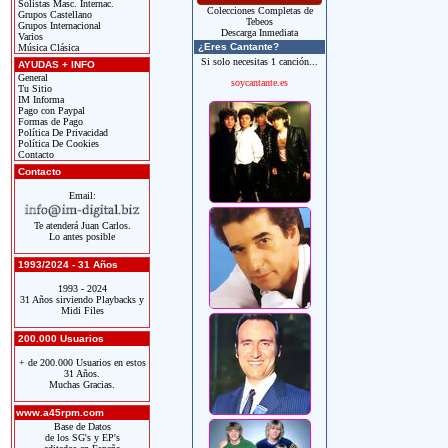
Solistas Masc. Internac.
Colecciones Completas de
Grupos Castellano
Tebeos
Grupos Internacional
Descarga Inmediata
Varios
¿Eres Cantante?
Música Clásica
Si solo necesitas 1 canción...
AYUDAS + INFO
General
soycantante.es
Tu Sitio
IM Informa
Pago con Paypal
Formas de Pago
Política De Privacidad
Política De Cookies
Contacto
Contacto
Email:
Te atenderá Juan Carlos.
Lo antes posible
1993/2024 - 31 Años
1993 - 2024
31 Años sirviendo Playbacks y
Midi Files
200.000 Usuarios
+ de 200.000 Usuarios en estos
31 Años.
Muchas Gracias.
www.a45rpm.com
Base de Datos
de los SG's y EP's