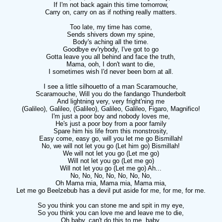
If I'm not back again this time tomorrow,
Carry on, carry on as if nothing really matters.
Too late, my time has come,
Sends shivers down my spine,
Body's aching all the time.
Goodbye ev'rybody, I've got to go
Gotta leave you all behind and face the truth,
Mama, ooh, I don't want to die,
I sometimes wish I'd never been born at all.
I see a little silhouetto of a man Scaramouche,
Scaramouche, Will you do the fandango Thunderbolt
And lightning very, very fright'ning me
(Galileo), Galileo, (Galileo), Galileo, Galileo, Figaro, Magnifico!
I'm just a poor boy and nobody loves me,
He's just a poor boy from a poor family
Spare him his life from this monstrosity,
Easy come, easy go, will you let me go Bismillah!
No, we will not let you go (Let him go) Bismillah!
We will not let you go (Let me go)
Will not let you go (Let me go)
Will not let you go (Let me go) Ah...
No, No, No, No, No, No, No,
Oh Mama mia, Mama mia, Mama mia,
Let me go Beelzebub has a devil put aside for me, for me, for me.
So you think you can stone me and spit in my eye,
So you think you can love me and leave me to die,
Oh baby, can't do this to me, baby,