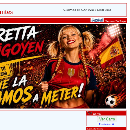
ntes
Al Servicio del CANTANTE Desde 1993
Formas De Pago
Carro
Productos:
0
USUARIOS