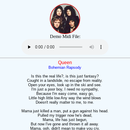
Demo Midi File:
Queen
Bohemian Rapsody
Is this the real life?, is this just fantasy?
Cought in a landslide, no escape from reality.
Open your eyes, look up in the ski and see.
I'm just a poor boy, I need no sympathy,
Because I'm easy come, easy go,
Little high little low Any way the wind blows
Doesn't really matter to me, to me.
Mama just killed a man, put a gun against his head.
Pulled my trigger now he's dead,
Mama, life has just begun,
But now I've gone and thrown it all away.
Mama, ooh, didn't mean to make you cry,