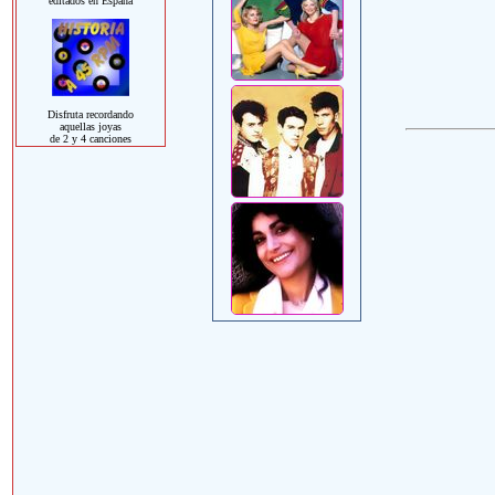
editados en España
Disfruta recordando
aquellas joyas
de 2 y 4 canciones