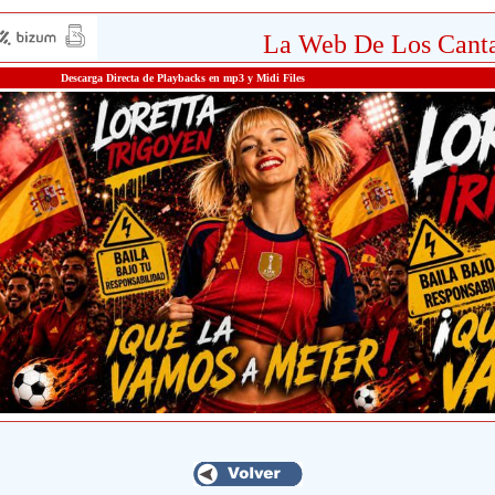
La Web De Los Canta
Descarga Directa de Playbacks en mp3 y Midi Files