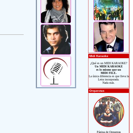
Midi Karaoke
¿Qué es un MIDI KARAOKE?
Un MIDI KARAOKE
es lo mismo que un
MIDI FILE.
La única diferencia es que lleva la
Letra incorporada.
Nada más.
Orquestas
Página de Orquestas