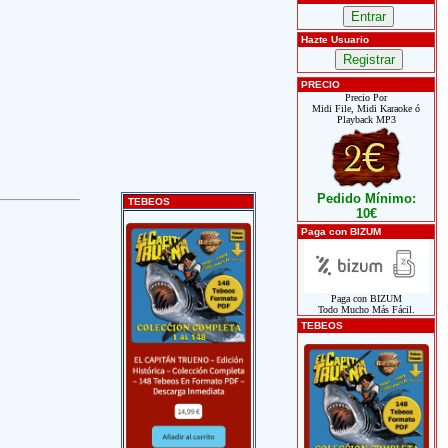
Hazte Usuario
PRECIO
Precio Por
Midi File, Midi Karaoke ó
Playback MP3
Pedido Mínimo:
TEBEOS
10€
Paga con BIZUM
Paga con BIZUM
Todo Mucho Más Fácil.
TEBEOS