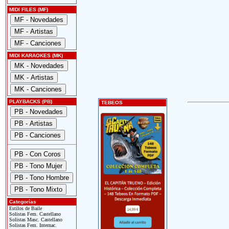
MIDI FILES (MF)
MIDI KARAOKES (MK)
PLAYBACKS (PB)
TEBEOS
Categorías
Estilos de Baile
Solistas Fem. Castellano
Solistas Masc. Castellano
Solistas Fem. Internac.