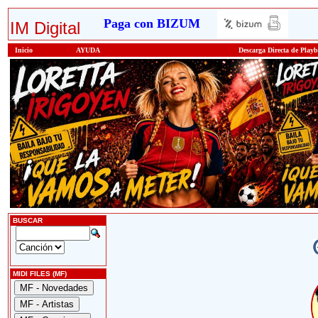
Paga con BIZUM
IM Digital
Inicio
AYUDA
Descarga Directa de Play
BUSCAR
MIDI FILES (MF)