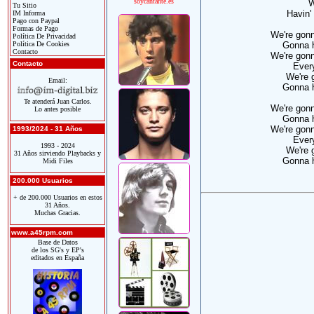
soycantante.es
W
Tu Sitio
Havin'
IM Informa
Pago con Paypal
Formas de Pago
We're gonn
Política De Privacidad
Política De Cookies
Gonna h
Contacto
We're gonn
Contacto
Every
We're 
Email:
Gonna h
Te atenderá Juan Carlos.
We're gonn
Lo antes posible
Gonna h
We're gonn
1993/2024 - 31 Años
Every
1993 - 2024
We're 
31 Años sirviendo Playbacks y
Gonna h
Midi Files
200.000 Usuarios
+ de 200.000 Usuarios en estos
31 Años.
Muchas Gracias.
www.a45rpm.com
Base de Datos
de los SG's y EP's
editados en España