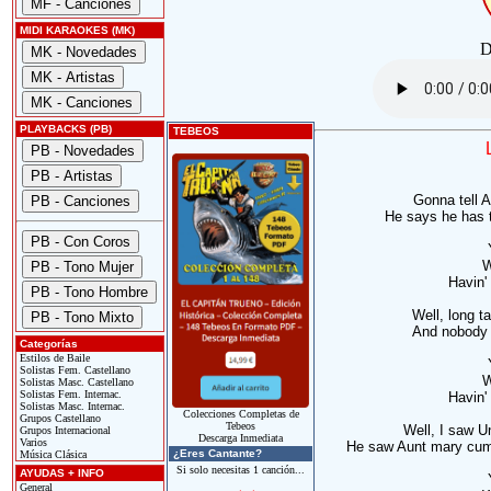
MIDI KARAOKES (MK)
D
PLAYBACKS (PB)
TEBEOS
Gonna tell 
He says he has t
W
Havin'
Well, long ta
And nobody c
Categorías
Estilos de Baile
Solistas Fem. Castellano
W
Solistas Masc. Castellano
Solistas Fem. Internac.
Havin'
Solistas Masc. Internac.
Colecciones Completas de
Grupos Castellano
Tebeos
Well, I saw Un
Grupos Internacional
Descarga Inmediata
Varios
He saw Aunt mary cumm
¿Eres Cantante?
Música Clásica
Si solo necesitas 1 canción...
AYUDAS + INFO
General