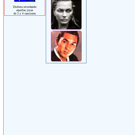
Disfruta recordando
aquellas joyas
de 2 y 4 canciones