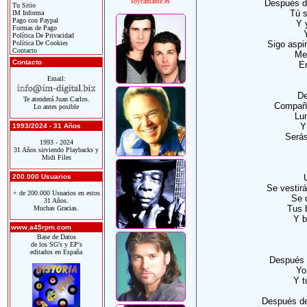
soycantante.es
Después d
Tu Sitio
Tú s
IM Informa
Pago con Paypal
Y 
Formas de Pago
Política De Privacidad
Política De Cookies
Sigo aspir
Contacto
Me
Contacto
E
Email:
De
Te atenderá Juan Carlos.
Compañe
Lo antes posible
Lu
Y
1993/2024 - 31 Años
Serás
1993 - 2024
31 Años sirviendo Playbacks y
Midi Files
200.000 Usuarios
Se vestir
+ de 200.000 Usuarios en estos
Se 
31 Años.
Tus 
Muchas Gracias.
Y b
www.a45rpm.com
Base de Datos
de los SG's y EP's
editados en España
Después d
Yo
Y t
Después de