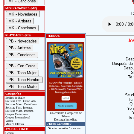
MIDI KARAOKES (MK)
D
PLAYBACKS (PB)
TEBEOS
Jo
Desp
Después de 
Despu
S
Te 
Categorías
Se c
Estilos de Baile
Tu 
Solistas Fem. Castellano
Qu
Solistas Masc. Castellano
Solistas Fem. Internac.
Yo s
Solistas Masc. Internac.
Y
Colecciones Completas de
Grupos Castellano
Tebeos
Te 
Grupos Internacional
Descarga Inmediata
Varios
¿Eres Cantante?
Música Clásica
Si solo necesitas 1 canción...
AYUDAS + INFO
General