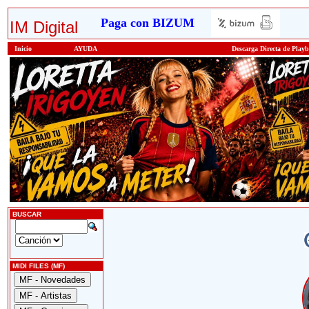
Paga con BIZUM
IM Digital
Inicio
AYUDA
Descarga Directa de Play
BUSCAR
MIDI FILES (MF)