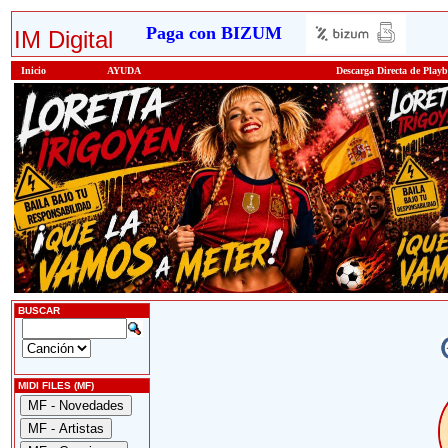
Paga con BIZUM
IM Digital
Inicio
AYUDA
Descarga Directa de Play
BUSCAR
MIDI FILES (MF)