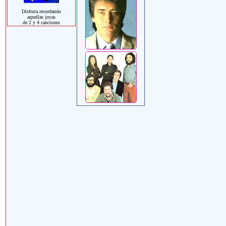
Disfruta recordando
aquellas joyas
de 2 y 4 canciones