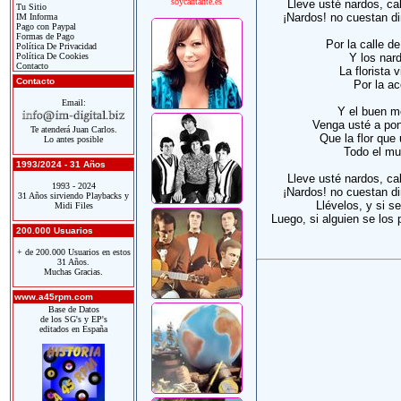
soycantante.es
Lleve usté nardos, cab
Tu Sitio
¡Nardos! no cuestan di
IM Informa
Pago con Paypal
Formas de Pago
Por la calle de
Política De Privacidad
Política De Cookies
Y los nar
Contacto
La florista 
Contacto
Por la ac
Email:
Y el buen mo
Venga usté a pon
Te atenderá Juan Carlos.
Que la flor que
Lo antes posible
Todo el mun
1993/2024 - 31 Años
Lleve usté nardos, cab
1993 - 2024
¡Nardos! no cuestan di
31 Años sirviendo Playbacks y
Llévelos, y si 
Midi Files
Luego, si alguien se los 
200.000 Usuarios
+ de 200.000 Usuarios en estos
31 Años.
Muchas Gracias.
www.a45rpm.com
Base de Datos
de los SG's y EP's
editados en España