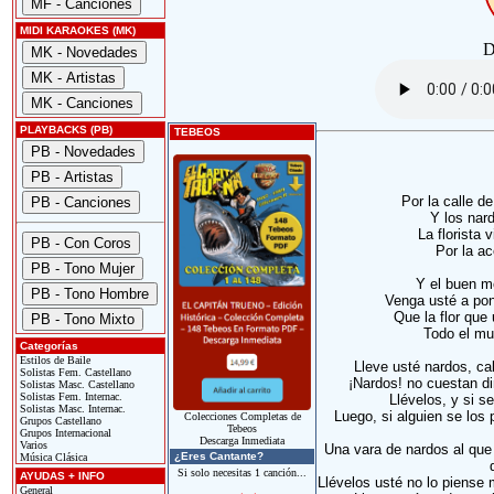
MIDI KARAOKES (MK)
D
PLAYBACKS (PB)
TEBEOS
Por la calle de
Y los nar
La florista 
Por la ac
Y el buen mo
Venga usté a pon
Que la flor que
Todo el mun
Categorías
Estilos de Baile
Lleve usté nardos, cab
Solistas Fem. Castellano
¡Nardos! no cuestan di
Solistas Masc. Castellano
Solistas Fem. Internac.
Llévelos, y si 
Solistas Masc. Internac.
Luego, si alguien se los 
Colecciones Completas de
Grupos Castellano
Tebeos
Grupos Internacional
Descarga Inmediata
Varios
Una vara de nardos al que 
¿Eres Cantante?
Música Clásica
Si solo necesitas 1 canción...
AYUDAS + INFO
Llévelos usté no lo piense
General