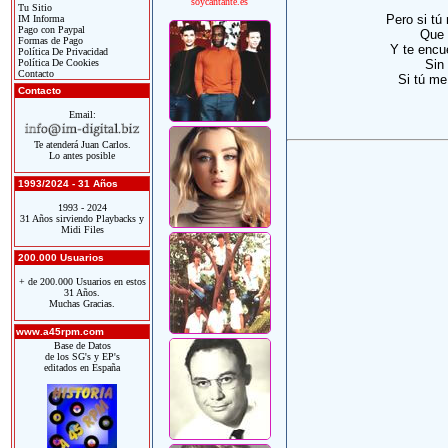
soycantante.es
Tu Sitio
Pero si tú
IM Informa
Pago con Paypal
Que 
Formas de Pago
Y te encue
Política De Privacidad
Política De Cookies
Sin
Contacto
Si tú me
Contacto
Email:
Te atenderá Juan Carlos.
Lo antes posible
1993/2024 - 31 Años
1993 - 2024
31 Años sirviendo Playbacks y
Midi Files
200.000 Usuarios
+ de 200.000 Usuarios en estos
31 Años.
Muchas Gracias.
www.a45rpm.com
Base de Datos
de los SG's y EP's
editados en España