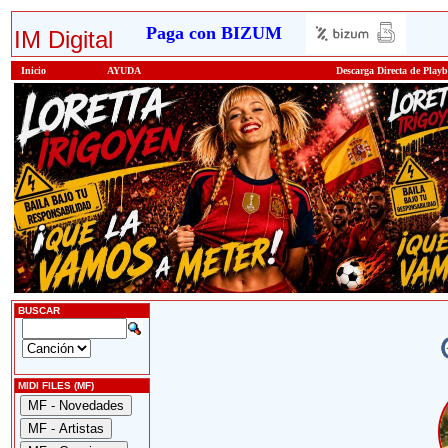
Paga con BIZUM
IM Digital
Inicio
AYUDA
Descarga Directa de Play
BUSCAR
MIDI FILES (MF)