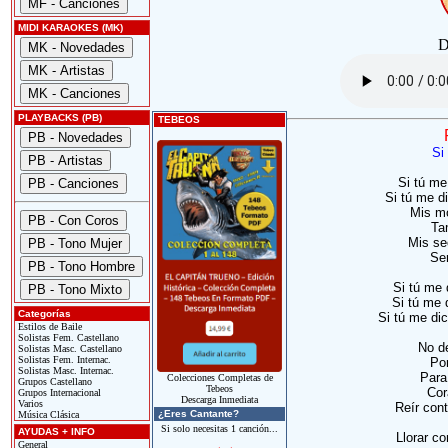
MIDI KARAOKES (MK)
D
PLAYBACKS (PB)
TEBEOS
Si
Si tú me
Si tú me di
Mis m
Ta
Mis se
Se
Si tú me 
Si tú me 
Categorías
Si tú me di
Estilos de Baile
Solistas Fem. Castellano
No d
Solistas Masc. Castellano
Solistas Fem. Internac.
Por
Solistas Masc. Internac.
Para
Colecciones Completas de
Grupos Castellano
Tebeos
Cor
Grupos Internacional
Descarga Inmediata
Varios
Reír cont
¿Eres Cantante?
Música Clásica
Si solo necesitas 1 canción...
AYUDAS + INFO
Llorar co
General