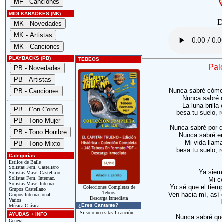
MIDI KARAOKES (MK)
D
PLAYBACKS (PB)
TEBEOS
Pal
Nunca sabré cómo
Nunca sabré c
La luna brilla
besa tu suelo, r
Nunca sabré por q
Nunca sabré en
Mi vida llama
besa tu suelo, r
Categorías
Estilos de Baile
Solistas Fem. Castellano
Ya siem
Solistas Masc. Castellano
Solistas Fem. Internac.
Mi c
Solistas Masc. Internac.
Yo sé que el tiemp
Colecciones Completas de
Grupos Castellano
Tebeos
Ven hacia mí, así 
Grupos Internacional
Descarga Inmediata
Varios
¿Eres Cantante?
Música Clásica
Si solo necesitas 1 canción...
AYUDAS + INFO
Nunca sabré qué
General