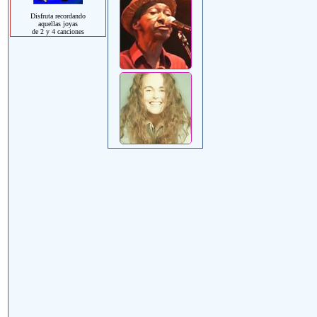
Disfruta recordando
aquellas joyas
de 2 y 4 canciones