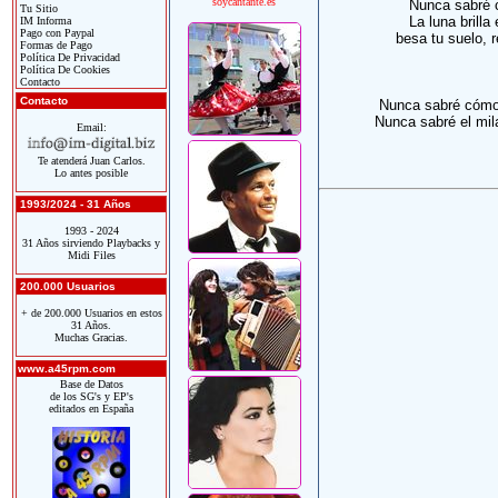
soycantante.es
Nunca sabré c
Tu Sitio
La luna brilla
IM Informa
Pago con Paypal
besa tu suelo, r
Formas de Pago
Política De Privacidad
Política De Cookies
Contacto
Contacto
Nunca sabré cómo
Nunca sabré el mil
Email:
Te atenderá Juan Carlos.
Lo antes posible
1993/2024 - 31 Años
1993 - 2024
31 Años sirviendo Playbacks y
Midi Files
200.000 Usuarios
+ de 200.000 Usuarios en estos
31 Años.
Muchas Gracias.
www.a45rpm.com
Base de Datos
de los SG's y EP's
editados en España