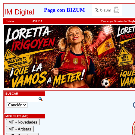
Paga con BIZUM
IM Digital
Inicio
AYUDA
Descarga Directa de Play
BUSCAR
MIDI FILES (MF)