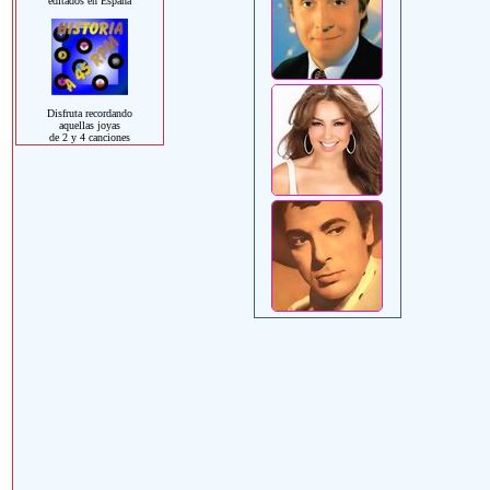
editados en España
Disfruta recordando
aquellas joyas
de 2 y 4 canciones