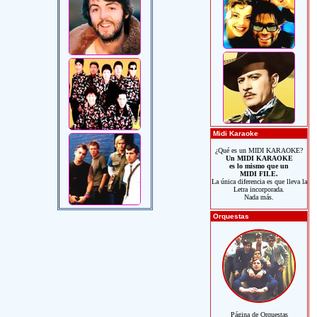
Midi Karaoke
¿Qué es un MIDI KARAOKE?
Un MIDI KARAOKE
es lo mismo que un
MIDI FILE.
La única diferencia es que lleva la
Letra incorporada.
Nada más.
Orquestas
Página de Orquestas