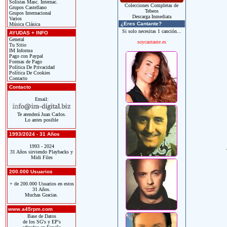
Solistas Masc. Internac.
Colecciones Completas de
Grupos Castellano
Tebeos
Grupos Internacional
Descarga Inmediata
Varios
¿Eres Cantante?
Música Clásica
Si solo necesitas 1 canción...
AYUDAS + INFO
General
soycantante.es
Tu Sitio
IM Informa
Pago con Paypal
Formas de Pago
Política De Privacidad
Política De Cookies
Contacto
Contacto
Email:
Te atenderá Juan Carlos.
Lo antes posible
1993/2024 - 31 Años
1993 - 2024
31 Años sirviendo Playbacks y
Midi Files
200.000 Usuarios
+ de 200.000 Usuarios en estos
31 Años.
Muchas Gracias.
www.a45rpm.com
Base de Datos
de los SG's y EP's