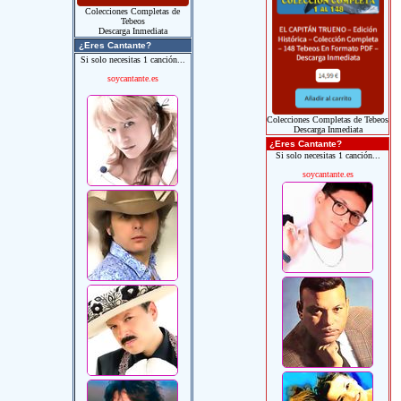
Colecciones Completas de
Tebeos
Descarga Inmediata
¿Eres Cantante?
Si solo necesitas 1 canción...
soycantante.es
Colecciones Completas de Tebeos
Descarga Inmediata
¿Eres Cantante?
Si solo necesitas 1 canción...
soycantante.es