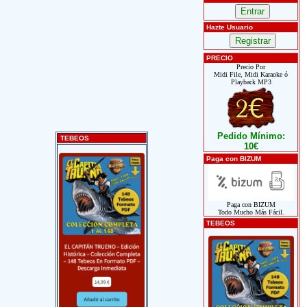
Hazte Usuario
PRECIO
Precio Por
Midi File, Midi Karaoke ó
Playback MP3
Pedido Mínimo:
TEBEOS
10€
Paga con BIZUM
Paga con BIZUM
Todo Mucho Más Fácil.
TEBEOS