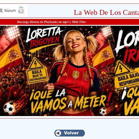
La Web De Los Canta
Descarga Directa de Playbacks en mp3 y Midi Files