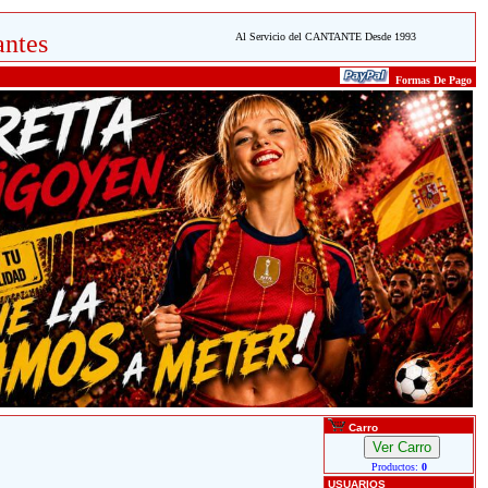
ntes
Al Servicio del CANTANTE Desde 1993
Formas De Pago
Carro
Productos:
0
USUARIOS