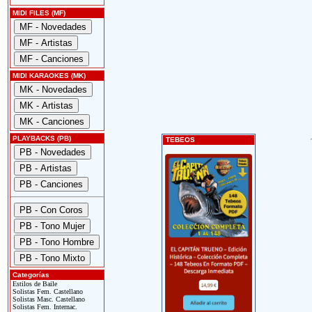
MIDI FILES (MF)
MIDI KARAOKES (MK)
PLAYBACKS (PB)
TEBEOS
Categorías
Estilos de Baile
Solistas Fem. Castellano
Solistas Masc. Castellano
Solistas Fem. Internac.