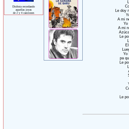
Co
Disfruta recordando
aquellas joyas
Le doy m
de 2 y 4 canciones
Y
A mi n
Yo 
A mi n
Azúcar
Le po
El
Lue
Yo 
pa qu
Le po
C
Le po