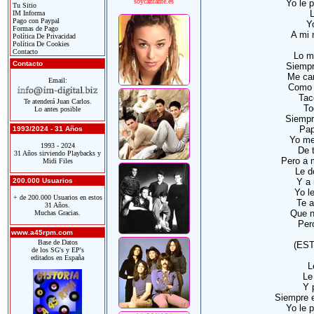
soycantante.es
Yo le 
Tu Sitio
IM Informa
Pago con Paypal
Y
Formas de Pago
A mi 
Política De Privacidad
Política De Cookies
Contacto
Lo m
Contacto
Siempr
Me cam
Email:
Como 
Tacó
Te atenderá Juan Carlos.
To
Lo antes posible
Siempr
Pap
1993/2024 - 31 Años
Yo me
1993 - 2024
De 
31 Años sirviendo Playbacks y
Pero a 
Midi Files
Le d
200.000 Usuarios
Y a 
Yo le
+ de 200.000 Usuarios en estos
Te 
31 Años.
Que n
Muchas Gracias.
Per
www.a45rpm.com
Base de Datos
(EST
de los SG's y EP's
editados en España
L
Le
Y 
Siempre e
Yo le 