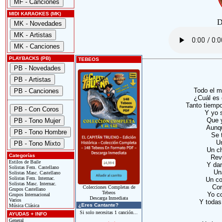
MIDI KARAOKES (MK)
D
PLAYBACKS (PB)
TEBEOS
Todo el m
¿Cuál es 
Tanto tiempo
Y yo 
Que y
Aunq
Se 
Un
Un ch
Categorías
Rev
Estilos de Baile
Y dar
Solistas Fem. Castellano
Un
Solistas Masc. Castellano
Solistas Fem. Internac.
Un co
Solistas Masc. Internac.
Con
Colecciones Completas de
Grupos Castellano
Tebeos
Yo co
Grupos Internacional
Descarga Inmediata
Varios
Y todas
¿Eres Cantante?
Música Clásica
Si solo necesitas 1 canción...
AYUDAS + INFO
General