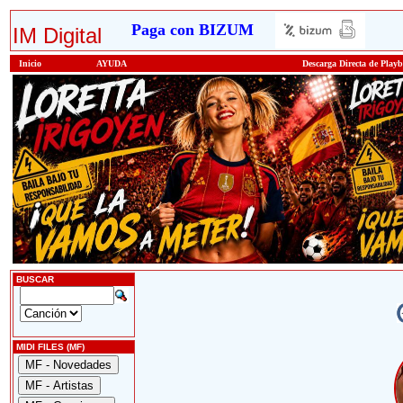
Paga con BIZUM
IM Digital
Inicio
AYUDA
Descarga Directa de Play
BUSCAR
MIDI FILES (MF)