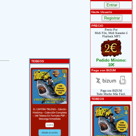
Hazte Usuario
PRECIO
Precio Por
Midi File, Midi Karaoke ó
Playback MP3
Pedido Mínimo:
TEBEOS
10€
Paga con BIZUM
Paga con BIZUM
Todo Mucho Más Fácil.
TEBEOS