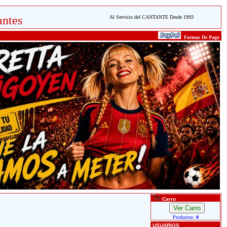
ntes
Al Servicio del CANTANTE Desde 1993
Formas De Pago
Carro
Productos:
0
USUARIOS