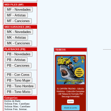
MIDI FILES (MF)
MIDI KARAOKES (MK)
PLAYBACKS (PB)
TEBEOS
Categorías
Estilos de Baile
Solistas Fem. Castellano
Solistas Masc. Castellano
Solistas Fem. Internac.