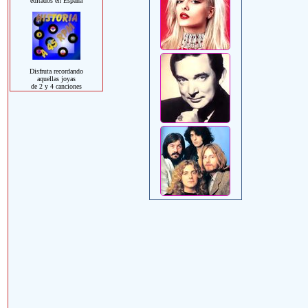
editados en España
Disfruta recordando
aquellas joyas
de 2 y 4 canciones