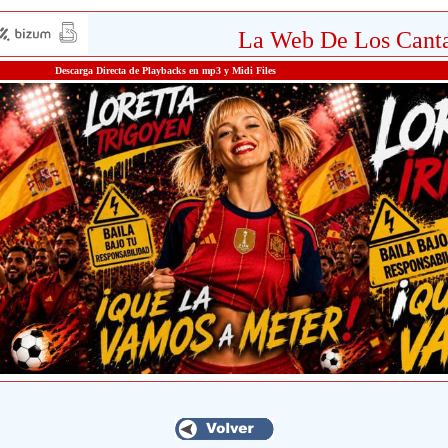
La Web De Los Canta
Descarga Directa de Playbacks en mp3 y Midi Files