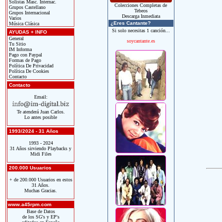
Solistas Masc. Internac.
Colecciones Completas de
Grupos Castellano
Tebeos
Grupos Internacional
Descarga Inmediata
Varios
¿Eres Cantante?
Música Clásica
Si solo necesitas 1 canción...
AYUDAS + INFO
General
soycantante.es
Tu Sitio
IM Informa
Pago con Paypal
Formas de Pago
Política De Privacidad
Política De Cookies
Contacto
Contacto
Email:
Te atenderá Juan Carlos.
Lo antes posible
1993/2024 - 31 Años
1993 - 2024
31 Años sirviendo Playbacks y
Midi Files
200.000 Usuarios
+ de 200.000 Usuarios en estos
31 Años.
Muchas Gracias.
www.a45rpm.com
Base de Datos
de los SG's y EP's