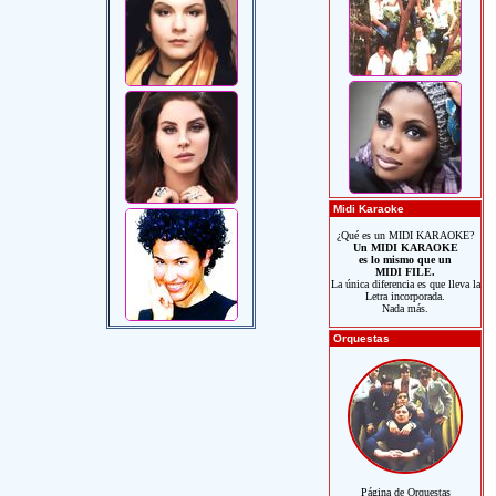
Midi Karaoke
¿Qué es un MIDI KARAOKE?
Un MIDI KARAOKE
es lo mismo que un
MIDI FILE.
La única diferencia es que lleva la
Letra incorporada.
Nada más.
Orquestas
Página de Orquestas