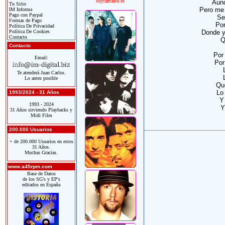
soycantante.es
Aunq
Tu Sitio
Pero me
IM Informa
Pago con Paypal
Se
Formas de Pago
Por
Política De Privacidad
Política De Cookies
Donde y
Contacto
Q
Contacto
Por
Email:
Por
Te atenderá Juan Carlos.
Lo antes posible
Que
Lo
1993/2024 - 31 Años
Y
1993 - 2024
Y
31 Años sirviendo Playbacks y
Midi Files
200.000 Usuarios
+ de 200.000 Usuarios en estos
31 Años.
Muchas Gracias.
www.a45rpm.com
Base de Datos
de los SG's y EP's
editados en España