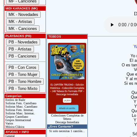
MIDI KARAOKES (MK)
D
PLAYBACKS (PB)
TEBEOS
Y
Yo 
El 
O es tan
V
Que e
Y al m
Si es r
Que
Categorías
Que
Estilos de Baile
Y
Solistas Fem. Castellano
Y
Solistas Masc. Castellano
Solistas Fem. Internac.
Que
Solistas Masc. Internac.
Lo
Colecciones Completas de
Grupos Castellano
Tebeos
Y
Grupos Internacional
Descarga Inmediata
Varios
Y
¿Eres Cantante?
Música Clásica
Si solo necesitas 1 canción...
AYUDAS + INFO
Só
General