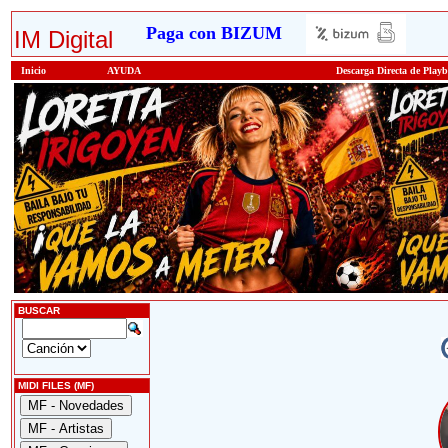
Paga con BIZUM
IM Digital
Inicio
AYUDA
Descarga Directa de Play
BUSCAR
MIDI FILES (MF)