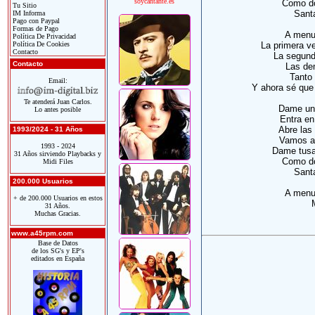
soycantante.es
Como do
Tu Sitio
Santa
IM Informa
Pago con Paypal
Formas de Pago
A menu
Política De Privacidad
Política De Cookies
La primera v
Contacto
La segund
Contacto
Las de
Tanto 
Email:
Y ahora sé que n
Te atenderá Juan Carlos.
Dame una
Lo antes posible
Entra en
Abre las 
1993/2024 - 31 Años
Vamos a 
1993 - 2024
Dame tusa
31 Años sirviendo Playbacks y
Como do
Midi Files
Santa
200.000 Usuarios
A menu
+ de 200.000 Usuarios en estos
31 Años.
Muchas Gracias.
www.a45rpm.com
Base de Datos
de los SG's y EP's
editados en España