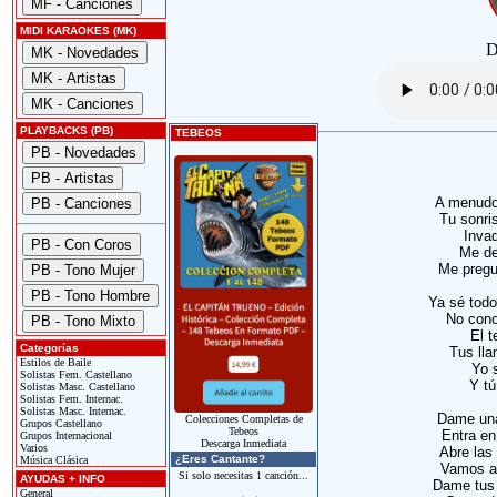
MIDI KARAOKES (MK)
D
PLAYBACKS (PB)
TEBEOS
A menudo
Tu sonri
Invad
Me de
Me pregun
Ya sé todo
No conoz
El t
Categorías
Tus ll
Estilos de Baile
Yo 
Solistas Fem. Castellano
Y tú
Solistas Masc. Castellano
Solistas Fem. Internac.
Solistas Masc. Internac.
Dame una
Colecciones Completas de
Grupos Castellano
Tebeos
Entra en
Grupos Internacional
Descarga Inmediata
Varios
Abre las 
¿Eres Cantante?
Música Clásica
Vamos a 
Si solo necesitas 1 canción...
AYUDAS + INFO
Dame tus 
General