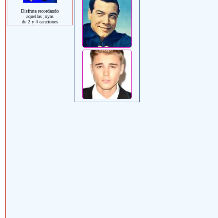
Disfruta recordando
aquellas joyas
de 2 y 4 canciones