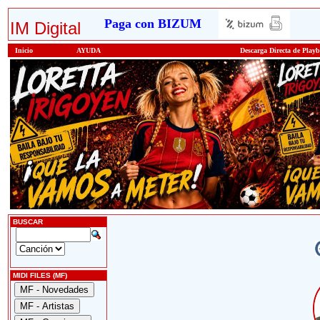
Paga con BIZUM
IM Digital
Inicio
AYUDA
Descarga Directa de Play
BUSCAR
MIDI FILES (MF)