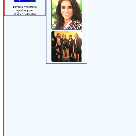
Disfruta recordando
aquellas joyas
de 2 y 4 canciones