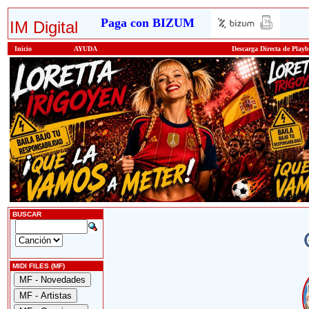
Paga con BIZUM
IM Digital
Inicio
AYUDA
Descarga Directa de Play
BUSCAR
MIDI FILES (MF)