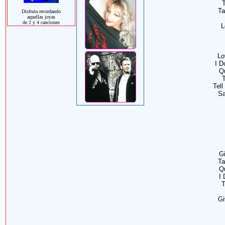
T
Ta
Disfruta recordando
aquellas joyas
de 2 y 4 canciones
L
Lo
I D
Q
T
Tell
Sa
Gi
Ta
Q
I 
T
Gi