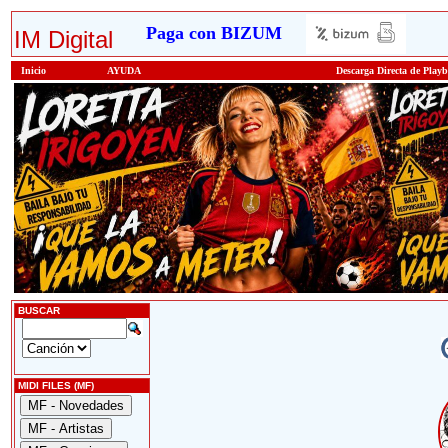
Paga con BIZUM
IM Digital
Inicio
AYUDA
Descarga Directa de Play
BUSCAR
MIDI FILES (MF)