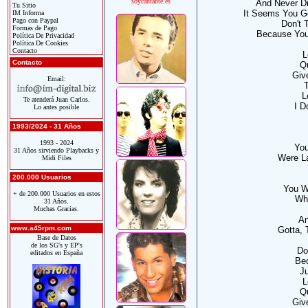
soycantante.es
And Never D
Tu Sitio
It Seems You G
IM Informa
Pago con Paypal
Don't 
Formas de Pago
Because You
Política De Privacidad
Política De Cookies
Contacto
L
Contacto
Q
Giv
Email:
T
L
Te atenderá Juan Carlos.
I D
Lo antes posible
1993/2024 - 31 Años
1993 - 2024
You
31 Años sirviendo Playbacks y
Were L
Midi Files
200.000 Usuarios
You W
+ de 200.000 Usuarios en estos
Wh
31 Años.
Muchas Gracias.
An
www.a45rpm.com
Gotta,
Base de Datos
de los SG's y EP's
Do
editados en España
Be
Ju
L
Q
Giv