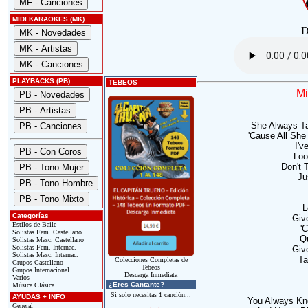
MIDI KARAOKES (MK)
D
PLAYBACKS (PB)
TEBEOS
Mi
She Always Ta
'Cause All She
I'v
Loo
Don't 
Ju
L
Categorías
Giv
Estilos de Baile
'
Solistas Fem. Castellano
Q
Solistas Masc. Castellano
Solistas Fem. Internac.
Giv
Solistas Masc. Internac.
Ta
Colecciones Completas de
Grupos Castellano
Tebeos
Grupos Internacional
Descarga Inmediata
Varios
¿Eres Cantante?
Música Clásica
Si solo necesitas 1 canción...
AYUDAS + INFO
You Always Kn
General