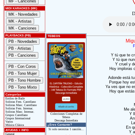
MIDI KARAOKES (MK)
D
PLAYBACKS (PB)
TEBEOS
Migu
F
Y tú que te c
Y tú que nun
Y cruel y d
Hoy imploras c
Adonde está tu 
Porque hoy es
Ya ves que no e
Hoy que estás
Categorías
Estilos de Baile
Solistas Fem. Castellano
Solistas Masc. Castellano
Solistas Fem. Internac.
Me ale
Solistas Masc. Internac.
Y l
Colecciones Completas de
Grupos Castellano
Tebeos
An
Grupos Internacional
Descarga Inmediata
Varios
La
¿Eres Cantante?
Música Clásica
En q
Si solo necesitas 1 canción...
AYUDAS + INFO
Y a
General