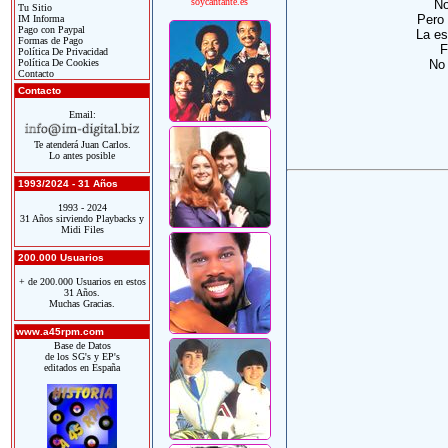
soycantante.es
No
Tu Sitio
Pero 
IM Informa
Pago con Paypal
La es
Formas de Pago
F
Política De Privacidad
Política De Cookies
No 
Contacto
Contacto
Email:
Te atenderá Juan Carlos.
Lo antes posible
1993/2024 - 31 Años
1993 - 2024
31 Años sirviendo Playbacks y
Midi Files
200.000 Usuarios
+ de 200.000 Usuarios en estos
31 Años.
Muchas Gracias.
www.a45rpm.com
Base de Datos
de los SG's y EP's
editados en España