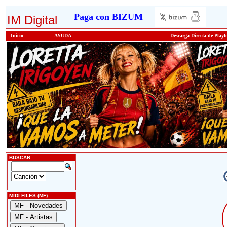
Paga con BIZUM
IM Digital
Inicio
AYUDA
Descarga Directa de Play
BUSCAR
MIDI FILES (MF)