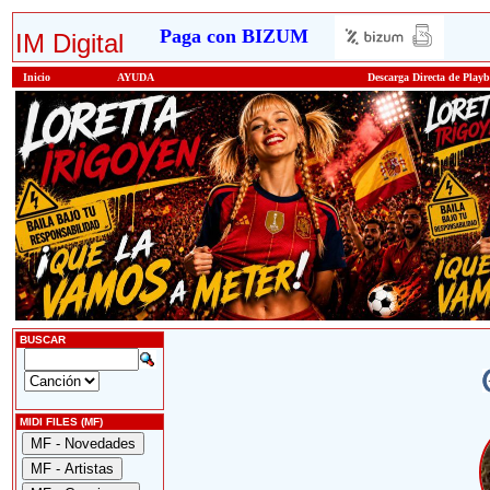
Paga con BIZUM
IM Digital
Inicio
AYUDA
Descarga Directa de Play
BUSCAR
MIDI FILES (MF)