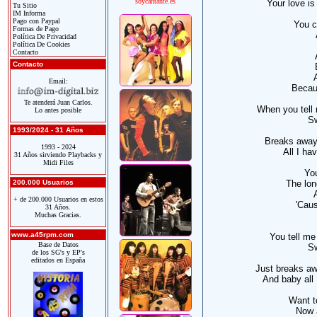
soycantante.es
Your love is
Tu Sitio
IM Informa
Pago con Paypal
You c
Formas de Pago
Política De Privacidad
Política De Cookies
Contacto
Contacto
A
Email:
Becau
Te atenderá Juan Carlos.
When you tell 
Lo antes posible
Sw
1993/2024 - 31 Años
Breaks away
1993 - 2024
All I ha
31 Años sirviendo Playbacks y
Midi Files
Yo
200.000 Usuarios
The lon
A
+ de 200.000 Usuarios en estos
'Caus
31 Años.
Muchas Gracias.
www.a45rpm.com
You tell me
Base de Datos
Sw
de los SG's y EP's
editados en España
Just breaks aw
And baby all 
Want t
Now 