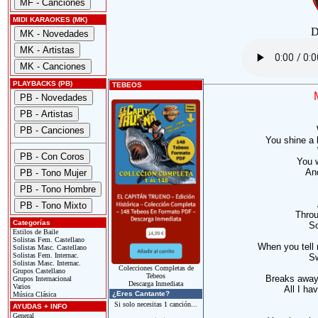
MIDI KARAOKES (MK)
D
PLAYBACKS (PB)
TEBEOS
You shine a 
You 
An
Throu
Categorías
So
Estilos de Baile
Solistas Fem. Castellano
When you tell 
Solistas Masc. Castellano
Solistas Fem. Internac.
Sw
Solistas Masc. Internac.
Colecciones Completas de
Grupos Castellano
Tebeos
Breaks away
Grupos Internacional
Descarga Inmediata
Varios
All I ha
¿Eres Cantante?
Música Clásica
Si solo necesitas 1 canción...
AYUDAS + INFO
General