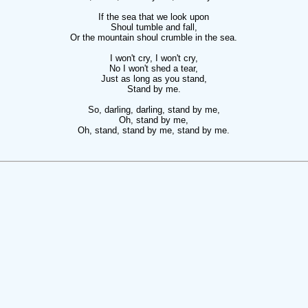
If the sea that we look upon
Shoul tumble and fall,
Or the mountain shoul crumble in the sea.
I won't cry, I won't cry,
No I won't shed a tear,
Just as long as you stand,
Stand by me.
So, darling, darling, stand by me,
Oh, stand by me,
Oh, stand, stand by me, stand by me.