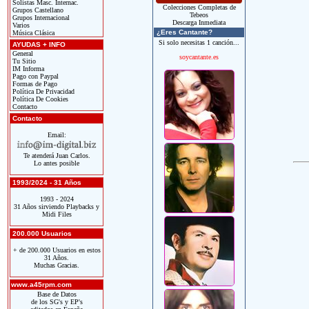
Solistas Masc. Internac.
Colecciones Completas de
Grupos Castellano
Tebeos
Grupos Internacional
Descarga Inmediata
Varios
¿Eres Cantante?
Música Clásica
Si solo necesitas 1 canción...
AYUDAS + INFO
General
soycantante.es
Tu Sitio
IM Informa
Pago con Paypal
Formas de Pago
Política De Privacidad
Política De Cookies
Contacto
Contacto
Email:
Te atenderá Juan Carlos.
Lo antes posible
1993/2024 - 31 Años
1993 - 2024
31 Años sirviendo Playbacks y
Midi Files
200.000 Usuarios
+ de 200.000 Usuarios en estos
31 Años.
Muchas Gracias.
www.a45rpm.com
Base de Datos
de los SG's y EP's