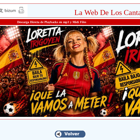
La Web De Los Canta
Descarga Directa de Playbacks en mp3 y Midi Files