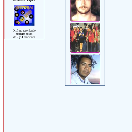
editados en España
Disfruta recordando
aquellas joyas
de 2 y 4 canciones