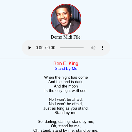
Demo Midi File:
Ben E. King
Stand By Me
When the night has come
And the land is dark,
And the moon
Is the only light we'll see.
No I won't be afraid,
No I won't be afraid,
Just as long as you stand,
Stand by me.
So, darling, darling, stand by me,
Oh, stand by me,
Oh, stand, stand by me, stand by me.