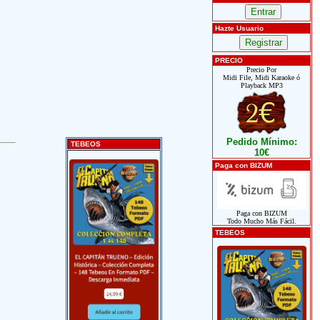
Hazte Usuario
PRECIO
Precio Por
Midi File, Midi Karaoke ó
Playback MP3
Pedido Mínimo:
TEBEOS
10€
Paga con BIZUM
Paga con BIZUM
Todo Mucho Más Fácil.
TEBEOS