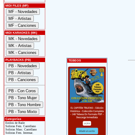
MIDI FILES (MF)
MIDI KARAOKES (MK)
PLAYBACKS (PB)
TEBEOS
Categorías
Estilos de Baile
Solistas Fem. Castellano
Solistas Masc. Castellano
Solistas Fem. Internac.