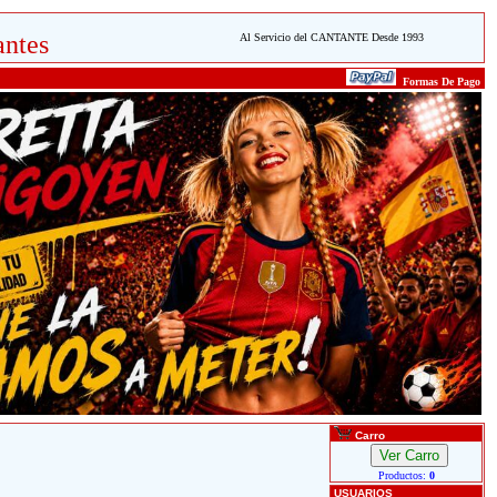
ntes
Al Servicio del CANTANTE Desde 1993
Formas De Pago
Carro
Productos:
0
USUARIOS