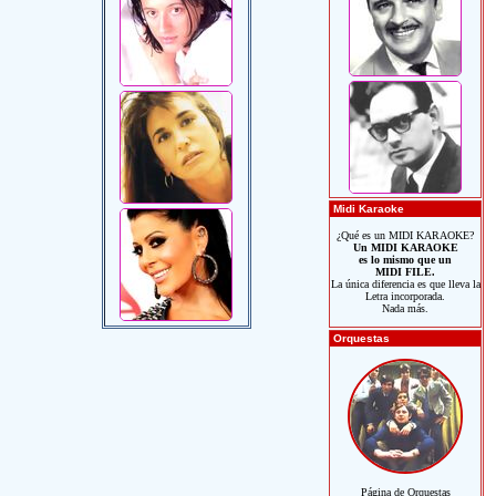
Midi Karaoke
¿Qué es un MIDI KARAOKE?
Un MIDI KARAOKE
es lo mismo que un
MIDI FILE.
La única diferencia es que lleva la
Letra incorporada.
Nada más.
Orquestas
Página de Orquestas