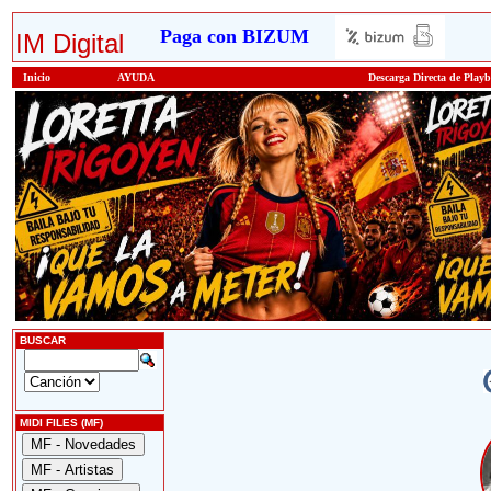
Paga con BIZUM
IM Digital
Inicio
AYUDA
Descarga Directa de Play
BUSCAR
MIDI FILES (MF)