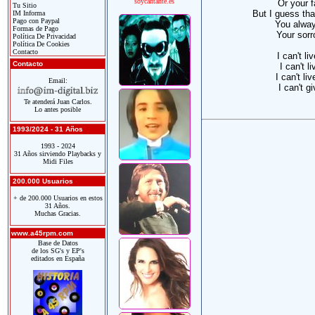
soycantante.es
Or your 
Tu Sitio
But I guess tha
IM Informa
Pago con Paypal
You alway
Formas de Pago
Your sorr
Política De Privacidad
Política De Cookies
Contacto
I can't li
Contacto
I can't l
I can't liv
Email:
I can't g
Te atenderá Juan Carlos.
Lo antes posible
1993/2024 - 31 Años
1993 - 2024
31 Años sirviendo Playbacks y
Midi Files
200.000 Usuarios
+ de 200.000 Usuarios en estos
31 Años.
Muchas Gracias.
www.a45rpm.com
Base de Datos
de los SG's y EP's
editados en España