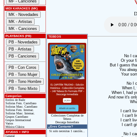
MIDI KARAOKES (MK)
D
PLAYBACKS (PB)
TEBEOS
No I ca
Or your 
But I guess tha
You alway
Your sor
No I c
When I‚ 
When I‚ had yo
Categorías
And now it's onl
Estilos de Baile
Wha
Solistas Fem. Castellano
Solistas Masc. Castellano
Solistas Fem. Internac.
I can't li
Solistas Masc. Internac.
I can't 
Colecciones Completas de
Grupos Castellano
Tebeos
I can't li
Grupos Internacional
Descarga Inmediata
Varios
I can't 
¿Eres Cantante?
Música Clásica
Si solo necesitas 1 canción...
AYUDAS + INFO
No I can
General