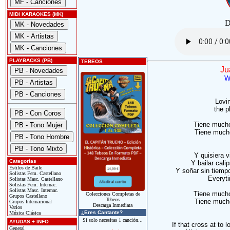
MIDI KARAOKES (MK)
D
PLAYBACKS (PB)
TEBEOS
Ju
W
Lovin
the p
Tiene mucho
Tiene much
Y quisiera vi
Categorías
Y bailar cali
Estilos de Baile
Y soñar sin tiempo
Solistas Fem. Castellano
Everyti
Solistas Masc. Castellano
Solistas Fem. Internac.
Solistas Masc. Internac.
Tiene mucho
Colecciones Completas de
Grupos Castellano
Tebeos
Tiene much
Grupos Internacional
Descarga Inmediata
Varios
¿Eres Cantante?
Música Clásica
Si solo necesitas 1 canción...
AYUDAS + INFO
If that cross at to 
General