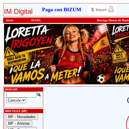
Paga con BIZUM
IM Digital
Inicio
AYUDA
Descarga Directa de Play
BUSCAR
MIDI FILES (MF)