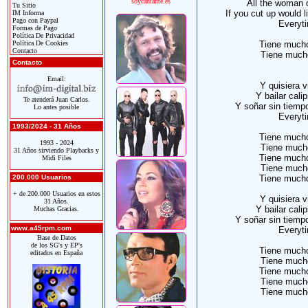
soycantante.es
All the woman d
Tu Sitio
If you cut up would l
IM Informa
Pago con Paypal
Everyti
Formas de Pago
Política De Privacidad
Política De Cookies
Tiene mucho
Contacto
Tiene much
Contacto
Email:
Y quisiera vi
Y bailar cali
Te atenderá Juan Carlos.
Y soñar sin tiempo
Lo antes posible
Everyti
1993/2024 - 31 Años
Tiene mucho
1993 - 2024
Tiene much
31 Años sirviendo Playbacks y
Tiene mucho
Midi Files
Tiene much
200.000 Usuarios
Tiene mucho
+ de 200.000 Usuarios en estos
Y quisiera vi
31 Años.
Y bailar cali
Muchas Gracias.
Y soñar sin tiempo
www.a45rpm.com
Everyti
Base de Datos
de los SG's y EP's
Tiene mucho
editados en España
Tiene much
Tiene mucho
Tiene much
Tiene much