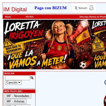
Paga con BIZUM
IM Digital
Inicio
AYUDA
Descarga Directa de Play
BUSCAR
MIDI FILES (MF)