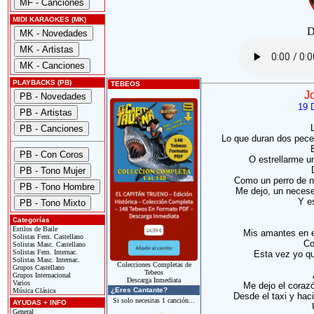
MIDI KARAOKES (MK)
D
PLAYBACKS (PB)
TEBEOS
J
19 
Lo que duran dos peces
O estrellarme un
Como un perro de na
Me dejo, un neceser
Y e
Categorías
Estilos de Baile
Mis amantes en e
Solistas Fem. Castellano
Co
Solistas Masc. Castellano
Solistas Fem. Internac.
Esta vez yo que
Solistas Masc. Internac.
Colecciones Completas de
Grupos Castellano
Tebeos
Grupos Internacional
Descarga Inmediata
Varios
Me dejo el corazó
¿Eres Cantante?
Música Clásica
Desde el taxi y hac
Si solo necesitas 1 canción...
AYUDAS + INFO
General