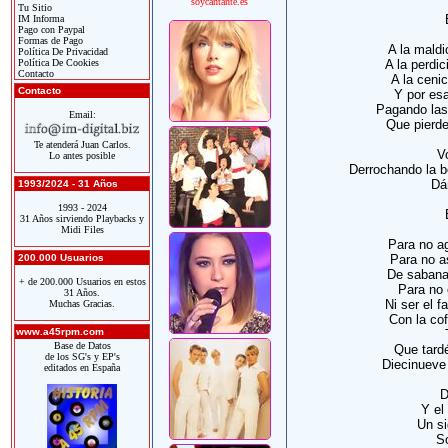
soycantante.es
Tu Sitio
IM Informa
Pago con Paypal
Formas de Pago
A la maldi
Política De Privacidad
Política De Cookies
A la perdi
Contacto
A la ceni
Contacto
Y por esa
Pagando las
Email:
Que pierde
Te atenderá Juan Carlos.
V
Lo antes posible
Derrochando la bo
Dá
1993/2024 - 31 Años
1993 - 2024
31 Años sirviendo Playbacks y
Midi Files
Para no ag
200.000 Usuarios
Para no a
De sabanas
+ de 200.000 Usuarios en estos
Para no 
31 Años.
Ni ser el 
Muchas Gracias.
Con la cof
www.a45rpm.com
Base de Datos
Que tardé
de los SG's y EP's
Diecinueve 
editados en España
D
Y el
Un si
S