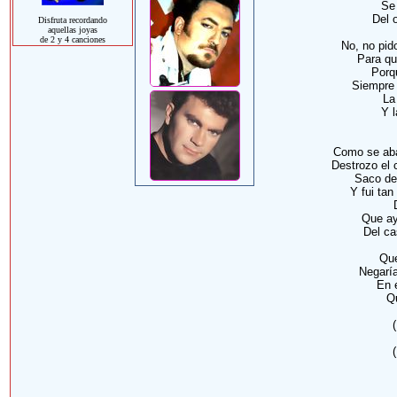
Se
Del 
Disfruta recordando
aquellas joyas
de 2 y 4 canciones
No, no pid
Para qu
Porq
Siempre 
La
Y l
Como se aba
Destrozo el c
Saco del
Y fui tan
Que ay
Del ca
Que
Negarí
En 
Qu