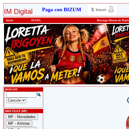
Paga con BIZUM
IM Digital
Inicio
AYUDA
Descarga Directa de Play
BUSCAR
MIDI FILES (MF)