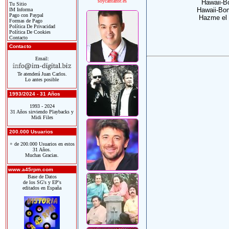
soycantante.es
Hawaii-Bo
Tu Sitio
Hawaii-Bo
IM Informa
Pago con Paypal
Hazme el a
Formas de Pago
Política De Privacidad
Política De Cookies
Contacto
Contacto
Email:
Te atenderá Juan Carlos.
Lo antes posible
1993/2024 - 31 Años
1993 - 2024
31 Años sirviendo Playbacks y
Midi Files
200.000 Usuarios
+ de 200.000 Usuarios en estos
31 Años.
Muchas Gracias.
www.a45rpm.com
Base de Datos
de los SG's y EP's
editados en España