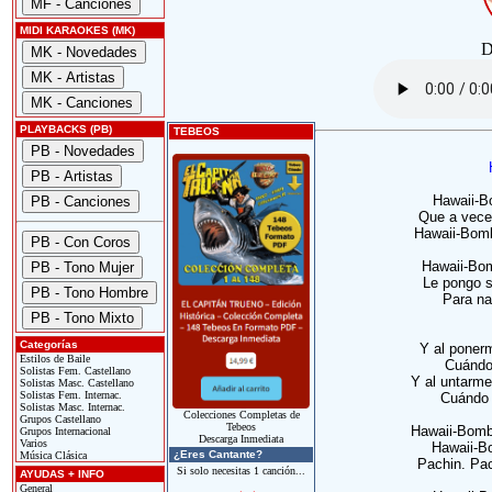
MIDI KARAOKES (MK)
D
PLAYBACKS (PB)
TEBEOS
Hawaii-B
Que a vece
Hawaii-Bomb
Hawaii-Bo
Le pongo s
Para na
Categorías
Y al poner
Estilos de Baile
Cuándo 
Solistas Fem. Castellano
Y al untarme
Solistas Masc. Castellano
Solistas Fem. Internac.
Cuándo 
Solistas Masc. Internac.
Colecciones Completas de
Grupos Castellano
Tebeos
Hawaii-Bomb
Grupos Internacional
Descarga Inmediata
Varios
Hawaii-B
¿Eres Cantante?
Música Clásica
Pachin. Pac
Si solo necesitas 1 canción...
AYUDAS + INFO
General