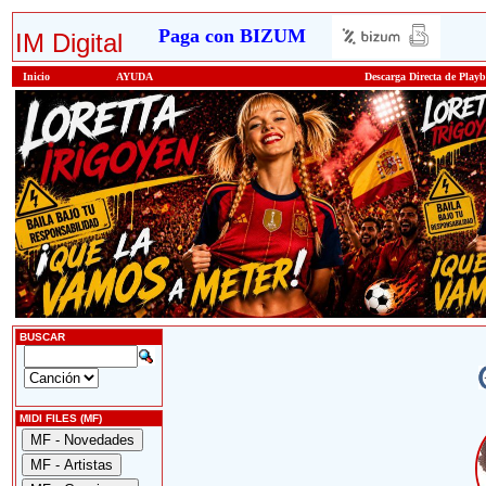
Paga con BIZUM
IM Digital
Inicio
AYUDA
Descarga Directa de Play
BUSCAR
MIDI FILES (MF)