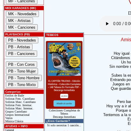
MIDI KARAOKES (MK)
D
PLAYBACKS (PB)
TEBEOS
Amis
Hoy igual
Citándonos 
Un ho
Sin nombre s
Subes la es
Entrando po
Juegos en 
Que guardas
Categorías
Estilos de Baile
Solistas Fem. Castellano
Pero bas
Solistas Masc. Castellano
Solistas Fem. Internac.
Hoy voy a ir a
Solistas Masc. Internac.
Porque ot
Colecciones Completas de
Grupos Castellano
Tebeos
Tentemos a la s
Grupos Internacional
Descarga Inmediata
Varios
Es
¿Eres Cantante?
Música Clásica
Es
Si solo necesitas 1 canción...
AYUDAS + INFO
General