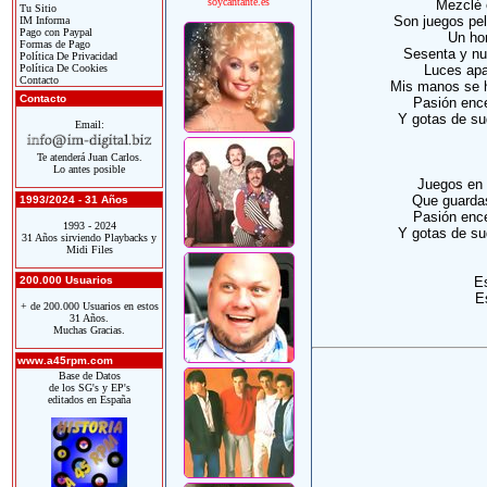
soycantante.es
Mezclé 
Tu Sitio
Son juegos pel
IM Informa
Pago con Paypal
Un ho
Formas de Pago
Sesenta y nu
Política De Privacidad
Política De Cookies
Luces apa
Contacto
Mis manos se h
Contacto
Pasión ence
Y gotas de su
Email:
Te atenderá Juan Carlos.
Lo antes posible
Juegos en 
Que guardas
1993/2024 - 31 Años
Pasión ence
1993 - 2024
Y gotas de su
31 Años sirviendo Playbacks y
Midi Files
200.000 Usuarios
Es
Es
+ de 200.000 Usuarios en estos
31 Años.
Muchas Gracias.
www.a45rpm.com
Base de Datos
de los SG's y EP's
editados en España