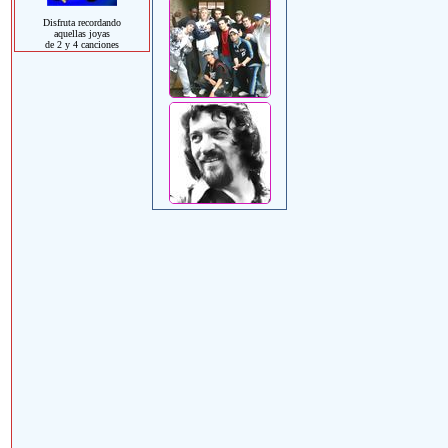
Disfruta recordando
aquellas joyas
de 2 y 4 canciones