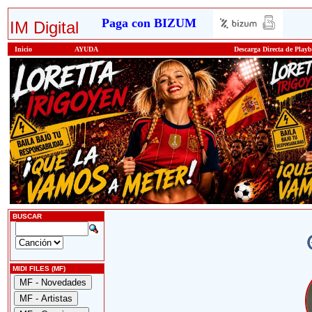
Paga con BIZUM
IM Digital
Inicio
AYUDA
Descarga Directa de Play
BUSCAR
MIDI FILES (MF)