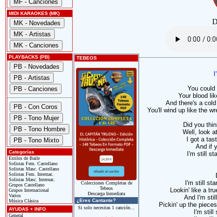
MIDI KARAOKES (MK)
D
PLAYBACKS (PB)
TEBEOS
I
You could 
Your blood lik
And there's a cold 
You'll wind up like the 
Did you thin
Well, look a
I got a tas
And if 
Categorías
I'm still s
Estilos de Baile
Solistas Fem. Castellano
Solistas Masc. Castellano
Solistas Fem. Internac.
Solistas Masc. Internac.
I'm still st
Colecciones Completas de
Grupos Castellano
Tebeos
Lookin' like a true
Grupos Internacional
Descarga Inmediata
Varios
And I'm still
¿Eres Cantante?
Música Clásica
Pickin' up the piece
Si solo necesitas 1 canción...
AYUDAS + INFO
I'm still
General