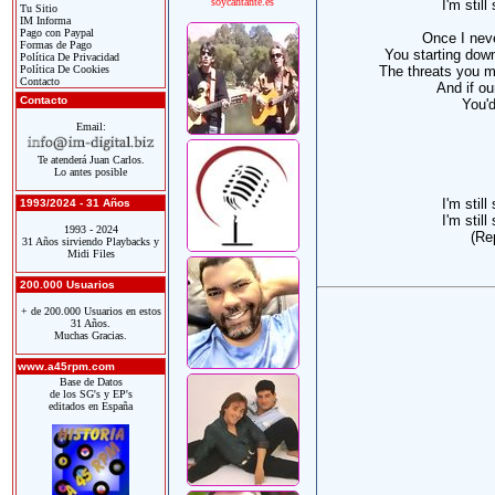
soycantante.es
I'm still
Tu Sitio
IM Informa
Pago con Paypal
Once I neve
Formas de Pago
You starting dow
Política De Privacidad
Política De Cookies
The threats you 
Contacto
And if ou
Contacto
You'd
Email:
Te atenderá Juan Carlos.
Lo antes posible
I'm still
1993/2024 - 31 Años
I'm still
1993 - 2024
(Re
31 Años sirviendo Playbacks y
Midi Files
200.000 Usuarios
+ de 200.000 Usuarios en estos
31 Años.
Muchas Gracias.
www.a45rpm.com
Base de Datos
de los SG's y EP's
editados en España