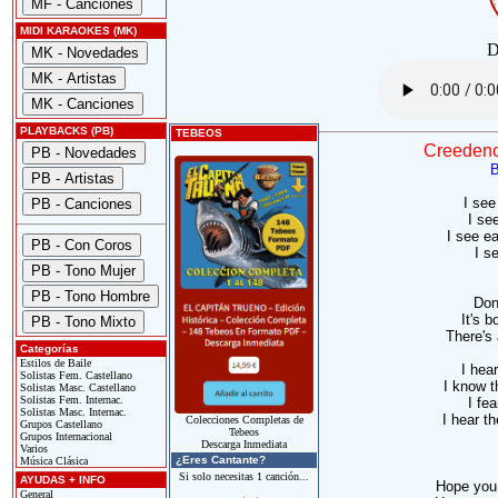
MIDI KARAOKES (MK)
D
PLAYBACKS (PB)
TEBEOS
Creedenc
B
I see
I se
I see ea
I s
Don
It's b
There's
Categorías
Estilos de Baile
I hea
Solistas Fem. Castellano
I know t
Solistas Masc. Castellano
Solistas Fem. Internac.
I fea
Solistas Masc. Internac.
I hear t
Colecciones Completas de
Grupos Castellano
Tebeos
Grupos Internacional
Descarga Inmediata
Varios
¿Eres Cantante?
Música Clásica
Si solo necesitas 1 canción...
AYUDAS + INFO
Hope you 
General