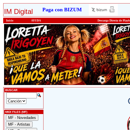
Paga con BIZUM
IM Digital
Inicio
AYUDA
Descarga Directa de Play
BUSCAR
MIDI FILES (MF)