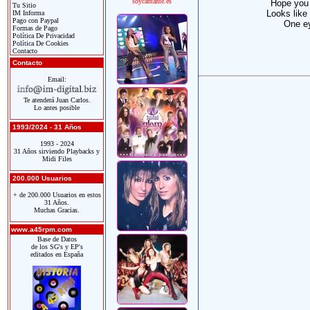
soycantante.es
Hope you 
Tu Sitio
Looks like 
IM Informa
Pago con Paypal
One ey
Formas de Pago
Política De Privacidad
Política De Cookies
Contacto
Contacto
Email:
Te atenderá Juan Carlos.
Lo antes posible
1993/2024 - 31 Años
1993 - 2024
31 Años sirviendo Playbacks y
Midi Files
200.000 Usuarios
+ de 200.000 Usuarios en estos
31 Años.
Muchas Gracias.
www.a45rpm.com
Base de Datos
de los SG's y EP's
editados en España