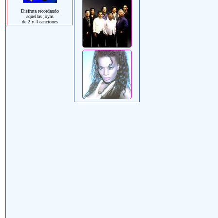
Disfruta recordando
aquellas joyas
de 2 y 4 canciones