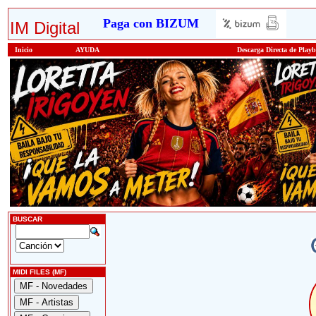
Paga con BIZUM
IM Digital
Inicio
AYUDA
Descarga Directa de Play
BUSCAR
MIDI FILES (MF)