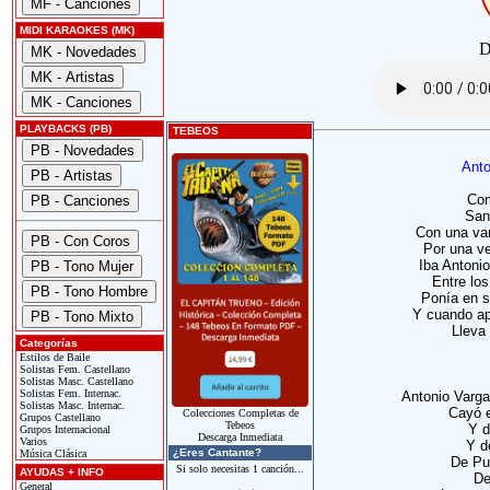
MIDI KARAOKES (MK)
D
PLAYBACKS (PB)
TEBEOS
Anto
Com
San
Con una var
Por una ve
Iba Antonio
Entre los
Ponía en s
Y cuando ap
Lleva 
Categorías
Estilos de Baile
Solistas Fem. Castellano
Solistas Masc. Castellano
Solistas Fem. Internac.
Antonio Vargas
Solistas Masc. Internac.
Cayó 
Colecciones Completas de
Grupos Castellano
Tebeos
Y d
Grupos Internacional
Descarga Inmediata
Varios
Y d
¿Eres Cantante?
Música Clásica
De Pu
Si solo necesitas 1 canción...
AYUDAS + INFO
De
General