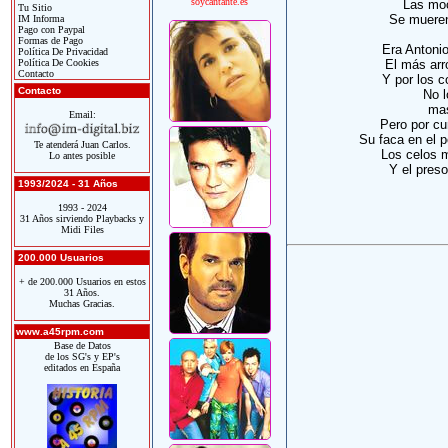
soycantante.es
Las moc
Tu Sitio
Se mueren 
IM Informa
Pago con Paypal
Formas de Pago
Era Antonio
Política De Privacidad
Política De Cookies
El más arr
Contacto
Y por los c
Contacto
No 
mas
Email:
Pero por cu
Su faca en el 
Te atenderá Juan Carlos.
Los celos m
Lo antes posible
Y el preso
1993/2024 - 31 Años
1993 - 2024
31 Años sirviendo Playbacks y
Midi Files
200.000 Usuarios
+ de 200.000 Usuarios en estos
31 Años.
Muchas Gracias.
www.a45rpm.com
Base de Datos
de los SG's y EP's
editados en España