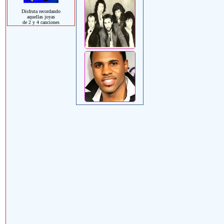
Disfruta recordando
aquellas joyas
de 2 y 4 canciones