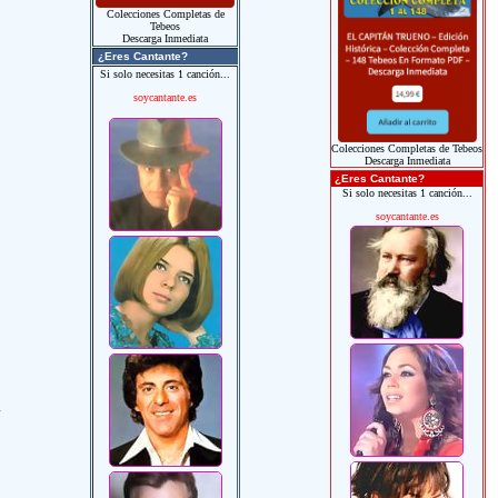
Colecciones Completas de
Tebeos
Descarga Inmediata
¿Eres Cantante?
Si solo necesitas 1 canción...
soycantante.es
Colecciones Completas de Tebeos
Descarga Inmediata
¿Eres Cantante?
Si solo necesitas 1 canción...
soycantante.es