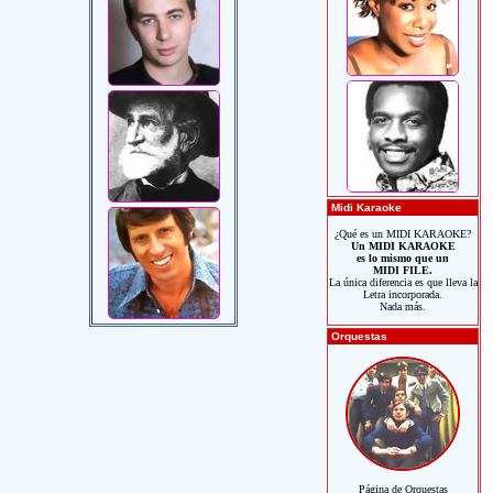
Midi Karaoke
¿Qué es un MIDI KARAOKE?
Un MIDI KARAOKE
es lo mismo que un
MIDI FILE.
La única diferencia es que lleva la
Letra incorporada.
Nada más.
Orquestas
Página de Orquestas