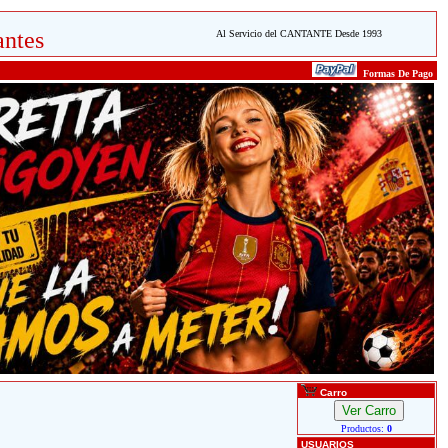
ntes
Al Servicio del CANTANTE Desde 1993
Formas De Pago
Carro
Productos:
0
USUARIOS