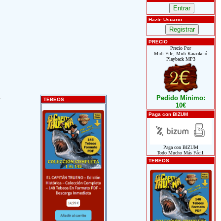
Hazte Usuario
PRECIO
Precio Por
Midi File, Midi Karaoke ó
Playback MP3
Pedido Mínimo:
TEBEOS
10€
Paga con BIZUM
Paga con BIZUM
Todo Mucho Más Fácil.
TEBEOS