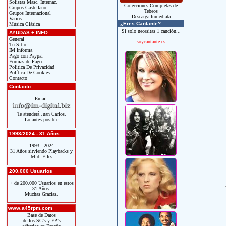
Solistas Masc. Internac.
Colecciones Completas de
Grupos Castellano
Tebeos
Grupos Internacional
Descarga Inmediata
Varios
¿Eres Cantante?
Música Clásica
Si solo necesitas 1 canción...
AYUDAS + INFO
General
soycantante.es
Tu Sitio
IM Informa
Pago con Paypal
Formas de Pago
Política De Privacidad
Política De Cookies
Contacto
Contacto
Email:
Te atenderá Juan Carlos.
Lo antes posible
1993/2024 - 31 Años
1993 - 2024
31 Años sirviendo Playbacks y
Midi Files
200.000 Usuarios
+ de 200.000 Usuarios en estos
31 Años.
Muchas Gracias.
www.a45rpm.com
Base de Datos
de los SG's y EP's