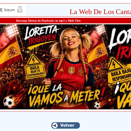
La Web De Los Canta
Descarga Directa de Playbacks en mp3 y Midi Files