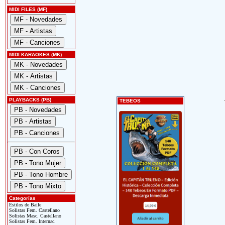
MIDI FILES (MF)
MIDI KARAOKES (MK)
PLAYBACKS (PB)
TEBEOS
Categorías
Estilos de Baile
Solistas Fem. Castellano
Solistas Masc. Castellano
Solistas Fem. Internac.