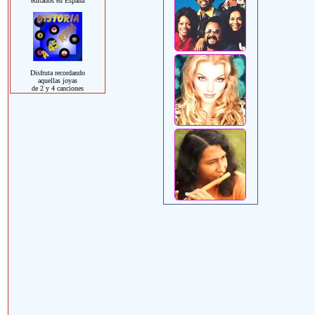
editados en España
Disfruta recordando
aquellas joyas
de 2 y 4 canciones