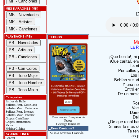
MIDI KARAOKES (MK)
D
PLAYBACKS (PB)
TEBEOS
Ma
La R
¡Que bonita!, ni 
¡Que carita!, env
La n
Por calles 
Los 
Bebían sus v
Y una no
Entró en
De un moso
Categorías
Estilos de Baile
Ros
Solistas Fem. Castellano
Var
Solistas Masc. Castellano
Solistas Fem. Internac.
Dame
Solistas Masc. Internac.
Del
Colecciones Completas de
Grupos Castellano
Tebeos
¿De que rosal has
Grupos Internacional
Descarga Inmediata
Varios
Si eres lo más d
¿Eres Cantante?
Música Clásica
Te ten
Si solo necesitas 1 canción...
AYUDAS + INFO
Las p
General