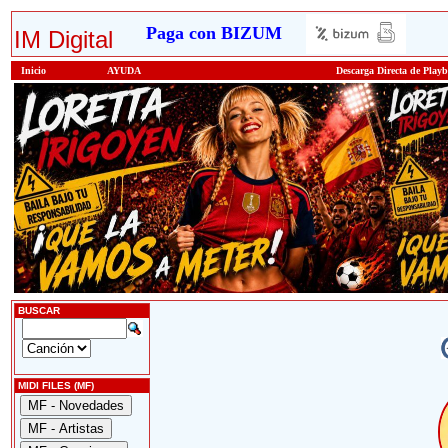
Paga con BIZUM
IM Digital
Inicio
AYUDA
Descarga Directa de Play
BUSCAR
MIDI FILES (MF)