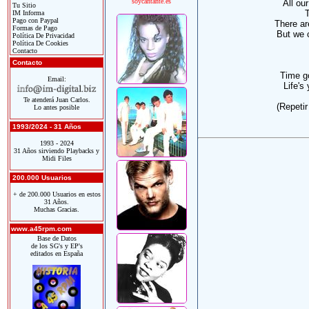
soycantante.es
All our
Tu Sitio
T
IM Informa
Pago con Paypal
There ar
Formas de Pago
But we 
Política De Privacidad
Política De Cookies
Contacto
Contacto
Time go
Email:
Life's
Te atenderá Juan Carlos.
(Repeti
Lo antes posible
1993/2024 - 31 Años
1993 - 2024
31 Años sirviendo Playbacks y
Midi Files
200.000 Usuarios
+ de 200.000 Usuarios en estos
31 Años.
Muchas Gracias.
www.a45rpm.com
Base de Datos
de los SG's y EP's
editados en España