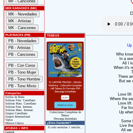
MIDI KARAOKES (MK)
D
PLAYBACKS (PB)
TEBEOS
Up
Who know
In a wor
All I 
When it's r
T
There ar
But we 
Categorías
Love lif
Estilos de Baile
Where the eag
Solistas Fem. Castellano
Love lif
Solistas Masc. Castellano
Solistas Fem. Internac.
Far fr
Solistas Masc. Internac.
Up wher
Colecciones Completas de
Grupos Castellano
Tebeos
Grupos Internacional
Descarga Inmediata
Varios
Some h
¿Eres Cantante?
Música Clásica
Live the
Si solo necesitas 1 canción...
AYUDAS + INFO
All we
General