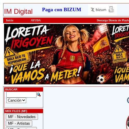
Paga con BIZUM
IM Digital
Inicio
AYUDA
Descarga Directa de Play
BUSCAR
MIDI FILES (MF)