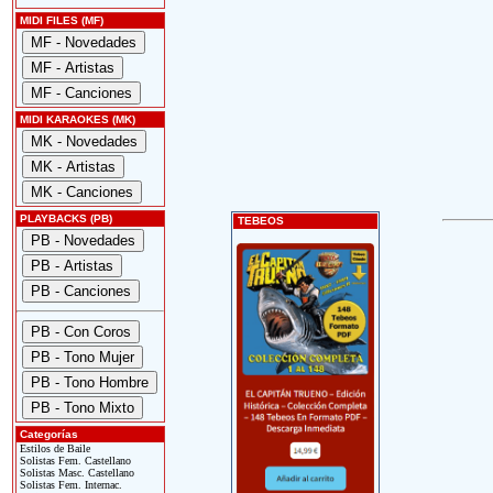
MIDI FILES (MF)
MIDI KARAOKES (MK)
PLAYBACKS (PB)
TEBEOS
Categorías
Estilos de Baile
Solistas Fem. Castellano
Solistas Masc. Castellano
Solistas Fem. Internac.