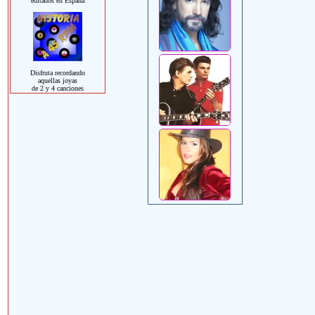
editados en España
Disfruta recordando
aquellas joyas
de 2 y 4 canciones