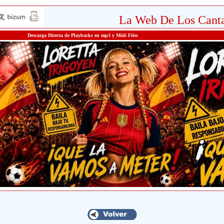
La Web De Los Canta
Descarga Directa de Playbacks en mp3 y Midi Files