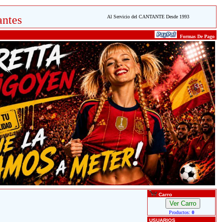
ntes
Al Servicio del CANTANTE Desde 1993
Formas De Pago
Carro
Productos:
0
USUARIOS