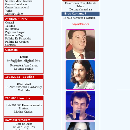
Solistas Masc. Internac.
Colecciones Completas de
Grupos Castellano
Tebeos
Grupos Internacional
Descarga Inmediata
Varios
¿Eres Cantante?
Música Clásica
Si solo necesitas 1 canción...
AYUDAS + INFO
General
soycantante.es
Tu Sitio
IM Informa
Pago con Paypal
Formas de Pago
Política De Privacidad
Política De Cookies
Contacto
Contacto
Email:
Te atenderá Juan Carlos.
Lo antes posible
1993/2024 - 31 Años
1993 - 2024
31 Años sirviendo Playbacks y
Midi Files
200.000 Usuarios
+ de 200.000 Usuarios en estos
31 Años.
Muchas Gracias.
www.a45rpm.com
Base de Datos
de los SG's y EP's