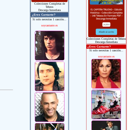
Colecciones Completas de
Tebeos
Descarga Inmediata
¿Eres Cantante?
Si solo necesitas 1 canción...
soycantante.es
Colecciones Completas de Tebeos
Descarga Inmediata
¿Eres Cantante?
Si solo necesitas 1 canción...
soycantante.es