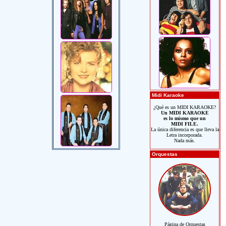
Midi Karaoke
¿Qué es un MIDI KARAOKE?
Un MIDI KARAOKE
es lo mismo que un
MIDI FILE.
La única diferencia es que lleva la
Letra incorporada.
Nada más.
Orquestas
Página de Orquestas