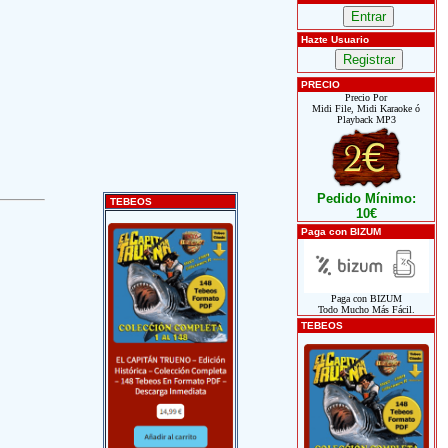
Hazte Usuario
PRECIO
Precio Por
Midi File, Midi Karaoke ó
Playback MP3
Pedido Mínimo:
TEBEOS
10€
Paga con BIZUM
Paga con BIZUM
Todo Mucho Más Fácil.
TEBEOS