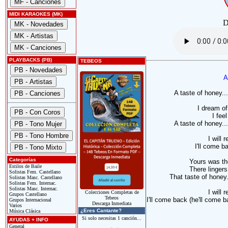
MIDI KARAOKES (MK)
D
PLAYBACKS (PB)
TEBEOS
A
A taste of honey..
I dream of
I fee
A taste of honey..
I will 
I'll come b
Categorías
Yours was th
Estilos de Baile
There lingers 
Solistas Fem. Castellano
That taste of honey
Solistas Masc. Castellano
Solistas Fem. Internac.
Solistas Masc. Internac.
I will 
Colecciones Completas de
Grupos Castellano
Tebeos
I'll come back (he'll come b
Grupos Internacional
Descarga Inmediata
Varios
¿Eres Cantante?
Música Clásica
Si solo necesitas 1 canción...
AYUDAS + INFO
General