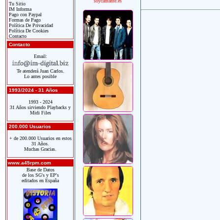
soycantante.es
Tu Sitio
IM Informa
Pago con Paypal
Formas de Pago
Política De Privacidad
Política De Cookies
Contacto
Contacto
Email:
Te atenderá Juan Carlos.
Lo antes posible
1993/2024 - 31 Años
1993 - 2024
31 Años sirviendo Playbacks y
Midi Files
200.000 Usuarios
+ de 200.000 Usuarios en estos
31 Años.
Muchas Gracias.
www.a45rpm.com
Base de Datos
de los SG's y EP's
editados en España