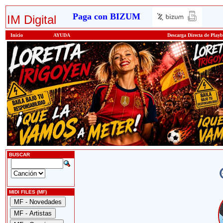
Paga con BIZUM
IM Digital
Inicio
AYUDA
Descarga Directa de Play
BUSCAR
MIDI FILES (MF)