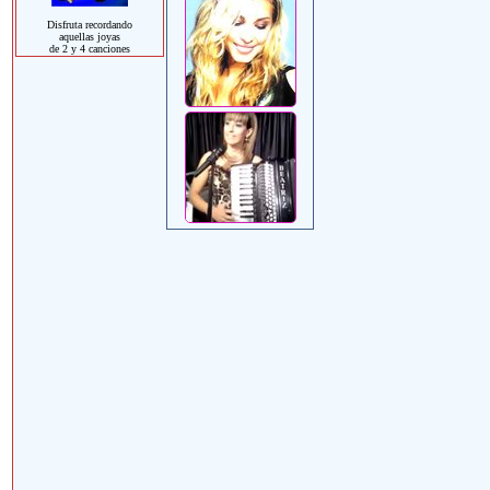
Disfruta recordando
aquellas joyas
de 2 y 4 canciones