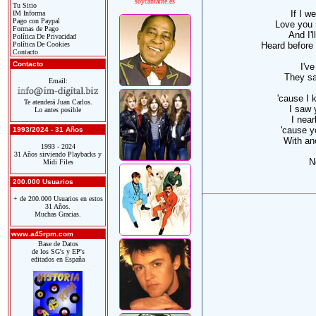
soycantante.es
Tu Sitio
If I w
IM Informa
Pago con Paypal
Love you 
Formas de Pago
And I'l
Política De Privacidad
Política De Cookies
Heard before
Contacto
Contacto
I've
They sa
Email:
'cause I 
Te atenderá Juan Carlos.
I saw 
Lo antes posible
I near
'cause y
1993/2024 - 31 Años
With an
1993 - 2024
31 Años sirviendo Playbacks y
N
Midi Files
200.000 Usuarios
+ de 200.000 Usuarios en estos
31 Años.
Muchas Gracias.
www.a45rpm.com
Base de Datos
de los SG's y EP's
editados en España