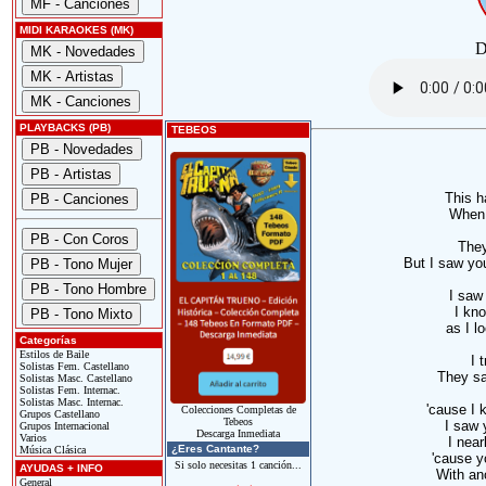
MIDI KARAOKES (MK)
D
PLAYBACKS (PB)
TEBEOS
This h
When 
They
But I saw yo
I saw 
I kn
as I l
Categorías
Estilos de Baile
I 
Solistas Fem. Castellano
They sa
Solistas Masc. Castellano
Solistas Fem. Internac.
Solistas Masc. Internac.
'cause I 
Colecciones Completas de
Grupos Castellano
Tebeos
I saw 
Grupos Internacional
Descarga Inmediata
Varios
I near
¿Eres Cantante?
Música Clásica
'cause y
Si solo necesitas 1 canción...
AYUDAS + INFO
With an
General