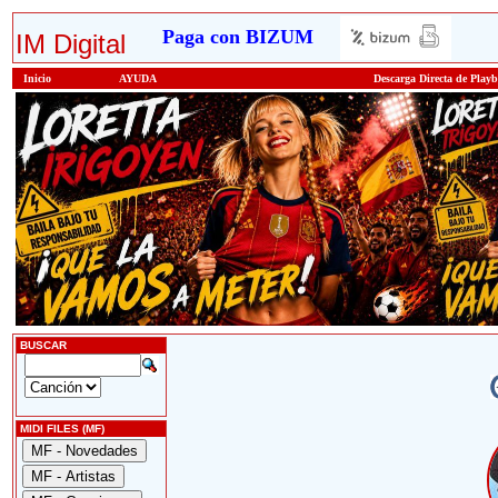
Paga con BIZUM
IM Digital
Inicio
AYUDA
Descarga Directa de Play
BUSCAR
MIDI FILES (MF)