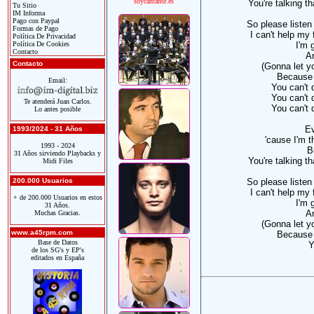
soycantante.es
You're talking t
Tu Sitio
IM Informa
Pago con Paypal
So please listen
Formas de Pago
I can't help my 
Política De Privacidad
Política De Cookies
I'm 
Contacto
An
Contacto
(Gonna let y
Because I
Email:
You can't 
You can't 
Te atenderá Juan Carlos.
You can't 
Lo antes posible
Ev
1993/2024 - 31 Años
'cause I'm 
1993 - 2024
B
31 Años sirviendo Playbacks y
You're talking t
Midi Files
200.000 Usuarios
So please listen
I can't help my 
+ de 200.000 Usuarios en estos
I'm 
31 Años.
An
Muchas Gracias.
(Gonna let y
www.a45rpm.com
Because I
Base de Datos
Y
de los SG's y EP's
editados en España