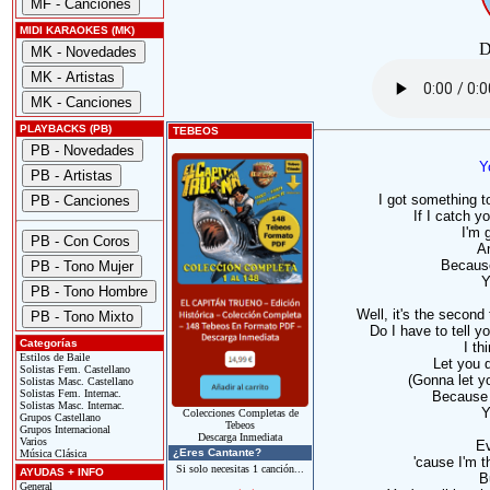
MIDI KARAOKES (MK)
D
PLAYBACKS (PB)
TEBEOS
Y
I got something t
If I catch y
I'm 
An
Because
Y
Well, it's the second
Do I have to tell yo
Categorías
I th
Estilos de Baile
Let you 
Solistas Fem. Castellano
(Gonna let y
Solistas Masc. Castellano
Solistas Fem. Internac.
Because I
Solistas Masc. Internac.
Y
Colecciones Completas de
Grupos Castellano
Tebeos
Grupos Internacional
Descarga Inmediata
Varios
Ev
¿Eres Cantante?
Música Clásica
'cause I'm 
Si solo necesitas 1 canción...
AYUDAS + INFO
B
General