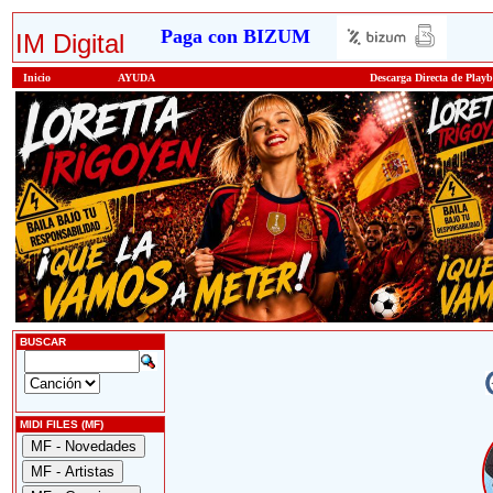
Paga con BIZUM
IM Digital
Inicio
AYUDA
Descarga Directa de Play
BUSCAR
MIDI FILES (MF)