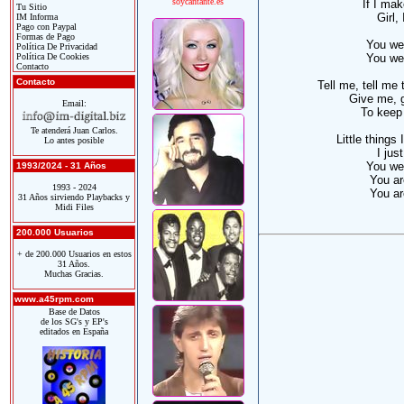
soycantante.es
If I ma
Tu Sitio
Girl,
IM Informa
Pago con Paypal
Formas de Pago
You we
Política De Privacidad
Política De Cookies
You we
Contacto
Contacto
Tell me, tell me 
Give me, 
Email:
To keep 
Te atenderá Juan Carlos.
Little things
Lo antes posible
I jus
You we
1993/2024 - 31 Años
You a
1993 - 2024
You a
31 Años sirviendo Playbacks y
Midi Files
200.000 Usuarios
+ de 200.000 Usuarios en estos
31 Años.
Muchas Gracias.
www.a45rpm.com
Base de Datos
de los SG's y EP's
editados en España