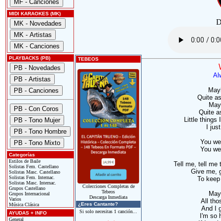
MIDI KARAOKES (MK)
D
PLAYBACKS (PB)
TEBEOS
Al
Mayb
Quite as
Mayb
Quite a
Little things
I jus
You we
You we
Categorías
Estilos de Baile
Tell me, tell me 
Solistas Fem. Castellano
Give me, 
Solistas Masc. Castellano
Solistas Fem. Internac.
To keep 
Solistas Masc. Internac.
Colecciones Completas de
Grupos Castellano
Tebeos
Mayb
Grupos Internacional
Descarga Inmediata
Varios
All tho
¿Eres Cantante?
Música Clásica
And I 
Si solo necesitas 1 canción...
AYUDAS + INFO
I'm so 
General