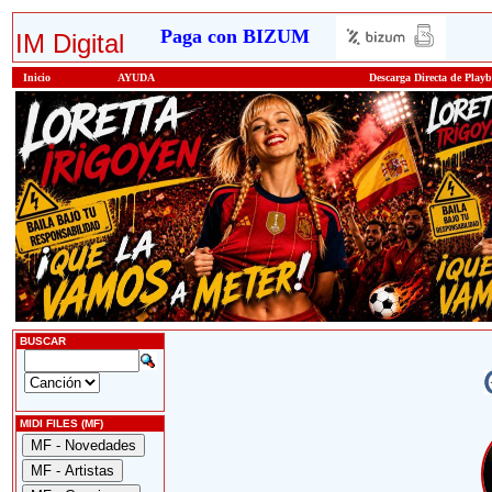
Paga con BIZUM
IM Digital
Inicio
AYUDA
Descarga Directa de Play
BUSCAR
MIDI FILES (MF)