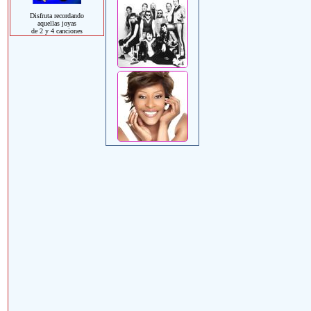
Disfruta recordando
aquellas joyas
de 2 y 4 canciones