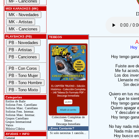
MIDI KARAOKES (MK)
D
PLAYBACKS (PB)
TEBEOS
A
Hoy 
Hoy tengo ganas
Fuiste ave d
Me fui acost
Los dos inven
Llenaste mi 
Sin decir
Quiero en tus m
Categorías
Y que te sien
Estilos de Baile
Hoy tengo ganas
Solistas Fem. Castellano
Quiero apagar e
Solistas Masc. Castellano
Solistas Fem. Internac.
Y descubrir 
Solistas Masc. Internac.
Hoy tengo ganas
Colecciones Completas de
Grupos Castellano
Tebeos
Grupos Internacional
Descarga Inmediata
Varios
No hay nada más t
¿Eres Cantante?
Música Clásica
Nada más ama
Si solo necesitas 1 canción...
AYUDAS + INFO
Hoy busco en 
General