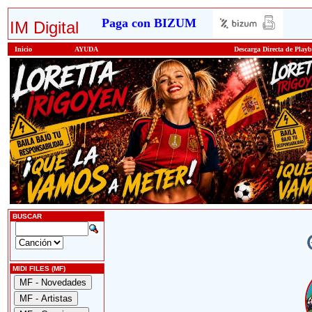
Paga con BIZUM
IM Digital
Inicio
AYUDA
Descarga Directa de Play
BUSCAR
MIDI FILES (MF)