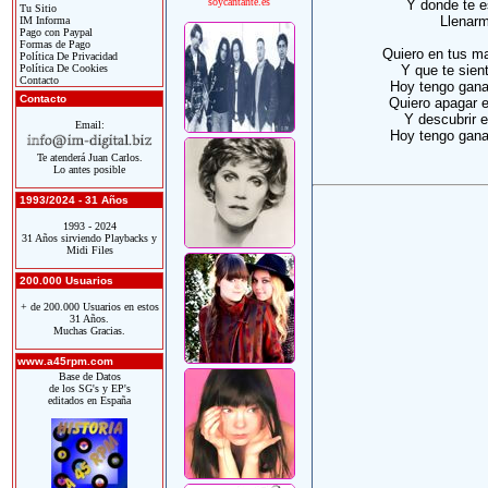
soycantante.es
Y donde te e
Tu Sitio
Llenarm
IM Informa
Pago con Paypal
Formas de Pago
Quiero en tus m
Política De Privacidad
Política De Cookies
Y que te sien
Contacto
Hoy tengo ganas
Contacto
Quiero apagar e
Y descubrir 
Email:
Hoy tengo ganas
Te atenderá Juan Carlos.
Lo antes posible
1993/2024 - 31 Años
1993 - 2024
31 Años sirviendo Playbacks y
Midi Files
200.000 Usuarios
+ de 200.000 Usuarios en estos
31 Años.
Muchas Gracias.
www.a45rpm.com
Base de Datos
de los SG's y EP's
editados en España