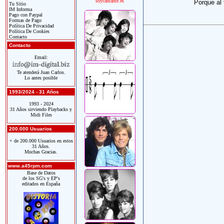
soycantante.es
Porque al 
Tu Sitio
IM Informa
Pago con Paypal
Formas de Pago
Política De Privacidad
Política De Cookies
Contacto
Contacto
Email:
Te atenderá Juan Carlos.
Lo antes posible
1993/2024 - 31 Años
1993 - 2024
31 Años sirviendo Playbacks y
Midi Files
200.000 Usuarios
+ de 200.000 Usuarios en estos
31 Años.
Muchas Gracias.
www.a45rpm.com
Base de Datos
de los SG's y EP's
editados en España