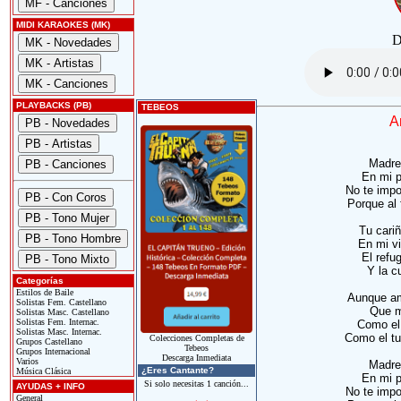
MIDI KARAOKES (MK)
D
PLAYBACKS (PB)
TEBEOS
A
Madrec
En mi p
No te impor
Porque al 
Tu cari
En mi vi
El refu
Y la c
Categorías
Estilos de Baile
Aunque am
Solistas Fem. Castellano
Que m
Solistas Masc. Castellano
Solistas Fem. Internac.
Como el
Solistas Masc. Internac.
Como el tu
Colecciones Completas de
Grupos Castellano
Tebeos
Grupos Internacional
Descarga Inmediata
Varios
Madrec
¿Eres Cantante?
Música Clásica
En mi p
Si solo necesitas 1 canción...
AYUDAS + INFO
No te impor
General