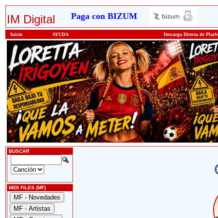
Paga con BIZUM
IM Digital
Inicio
AYUDA
Descarga Directa de Play
BUSCAR
MIDI FILES (MF)