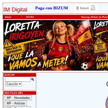
Paga con BIZUM
IM Digital
Inicio
AYUDA
Descarga Directa de Play
BUSCAR
MIDI FILES (MF)