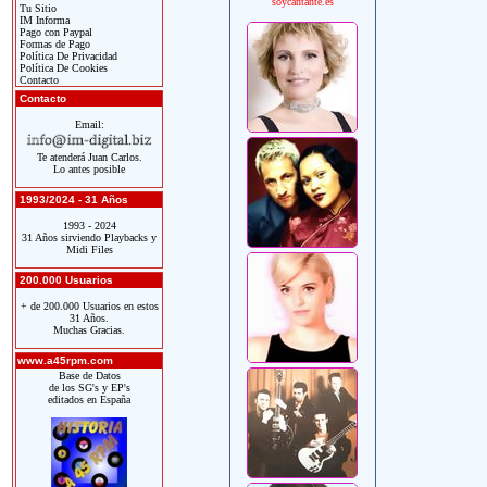
soycantante.es
Tu Sitio
IM Informa
Pago con Paypal
Formas de Pago
Política De Privacidad
Política De Cookies
Contacto
Contacto
Email:
Te atenderá Juan Carlos.
Lo antes posible
1993/2024 - 31 Años
1993 - 2024
31 Años sirviendo Playbacks y
Midi Files
200.000 Usuarios
+ de 200.000 Usuarios en estos
31 Años.
Muchas Gracias.
www.a45rpm.com
Base de Datos
de los SG's y EP's
editados en España