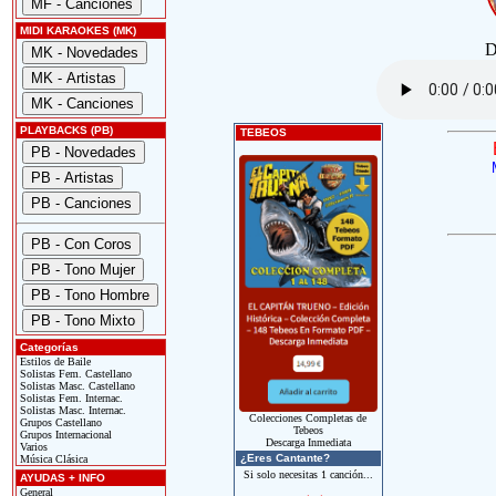
MIDI KARAOKES (MK)
D
PLAYBACKS (PB)
TEBEOS
Categorías
Estilos de Baile
Solistas Fem. Castellano
Solistas Masc. Castellano
Solistas Fem. Internac.
Solistas Masc. Internac.
Colecciones Completas de
Grupos Castellano
Tebeos
Grupos Internacional
Descarga Inmediata
Varios
¿Eres Cantante?
Música Clásica
Si solo necesitas 1 canción...
AYUDAS + INFO
General