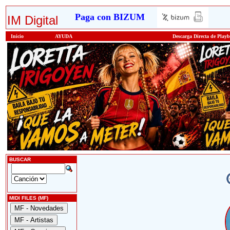
Paga con BIZUM
IM Digital
Inicio
AYUDA
Descarga Directa de Play
BUSCAR
MIDI FILES (MF)