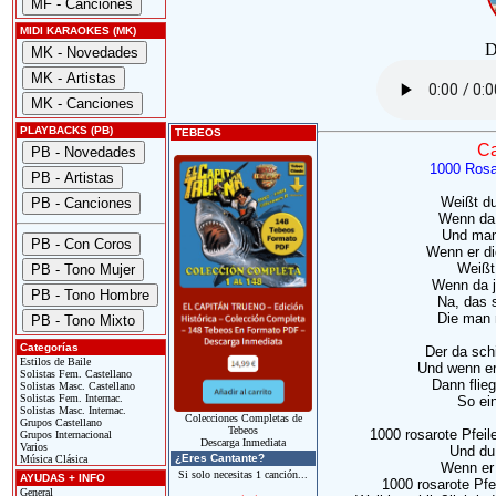
MIDI KARAOKES (MK)
D
PLAYBACKS (PB)
TEBEOS
Ca
1000 Rosar
Weißt du
Wenn da 
Und man
Wenn er dic
Weißt
Wenn da j
Na, das 
Die man n
Categorías
Der da sch
Estilos de Baile
Und wenn er
Solistas Fem. Castellano
Dann flieg
Solistas Masc. Castellano
Solistas Fem. Internac.
So ein
Solistas Masc. Internac.
Colecciones Completas de
Grupos Castellano
Tebeos
1000 rosarote Pfeil
Grupos Internacional
Descarga Inmediata
Varios
Und du 
¿Eres Cantante?
Música Clásica
Wenn er t
Si solo necesitas 1 canción...
AYUDAS + INFO
1000 rosarote Pfei
General