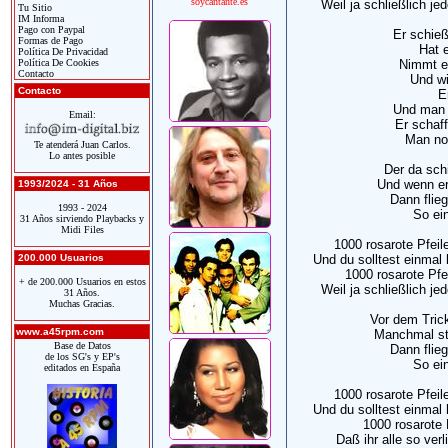
soycantante.es
Weil ja schließlich je
Tu Sitio
IM Informa
Pago con Paypal
Er schieß
Formas de Pago
Hat e
Política De Privacidad
Política De Cookies
Nimmt e
Contacto
Und wi
Contacto
E
Und man 
Email:
Er schaf
Man no
Te atenderá Juan Carlos.
Lo antes posible
Der da sch
Und wenn er
1993/2024 - 31 Años
Dann flieg
1993 - 2024
So ein
31 Años sirviendo Playbacks y
Midi Files
1000 rosarote Pfeil
200.000 Usuarios
Und du solltest einmal h
1000 rosarote Pfei
+ de 200.000 Usuarios en estos
Weil ja schließlich je
31 Años.
Muchas Gracias.
Vor dem Trick
www.a45rpm.com
Manchmal ste
Base de Datos
Dann flieg
de los SG's y EP's
So ein
editados en España
1000 rosarote Pfeil
Und du solltest einmal h
1000 rosarote P
Daß ihr alle so verl