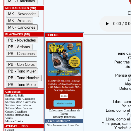
MIDI KARAOKES (MK)
D
PLAYBACKS (PB)
TEBEOS
Tiene ca
C
Pero tras 
Su 
Piensa qu
U
Alg
Detene
Categorías
Estilos de Baile
Solistas Fem. Castellano
Libre, co
Solistas Masc. Castellano
Solistas Fem. Internac.
Yo so
Solistas Masc. Internac.
Libre, como el
Colecciones Completas de
Grupos Castellano
Tebeos
Y 
Grupos Internacional
Descarga Inmediata
Varios
Libre, como el
¿Eres Cantante?
Música Clásica
Y mi pesar, cami
Si solo necesitas 1 canción...
AYUDAS + INFO
Y sabré lo
General