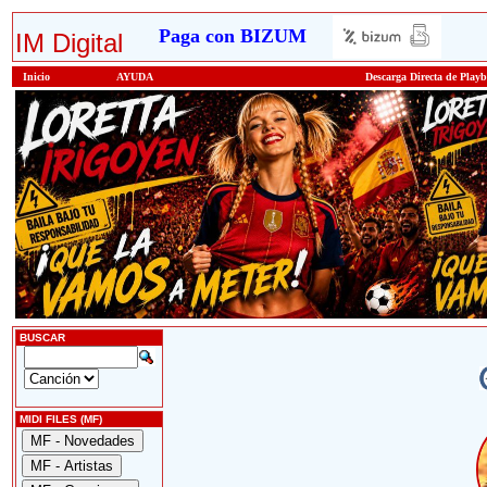
Paga con BIZUM
IM Digital
Inicio
AYUDA
Descarga Directa de Play
BUSCAR
MIDI FILES (MF)