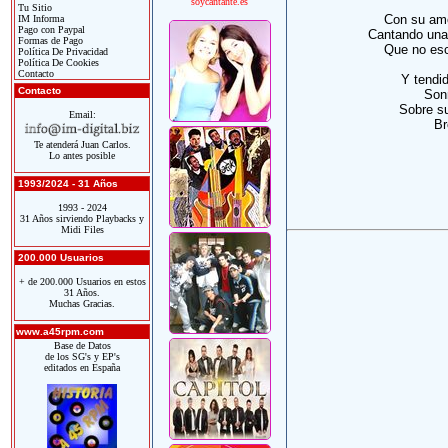
soycantante.es
Tu Sitio
Con su am
IM Informa
Pago con Paypal
Cantando una 
Formas de Pago
Que no esc
Política De Privacidad
Política De Cookies
Contacto
Y tendi
Contacto
Sonr
Sobre su
Email:
Br
Te atenderá Juan Carlos.
Lo antes posible
1993/2024 - 31 Años
1993 - 2024
31 Años sirviendo Playbacks y
Midi Files
200.000 Usuarios
+ de 200.000 Usuarios en estos
31 Años.
Muchas Gracias.
www.a45rpm.com
Base de Datos
de los SG's y EP's
editados en España