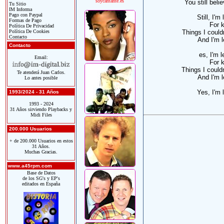
soycantante.es
You still beli
Tu Sitio
IM Informa
Pago con Paypal
Still, I'm
Formas de Pago
For 
Política De Privacidad
Política De Cookies
Things I couldn
Contacto
And I'm l
Contacto
es, I'm l
Email:
For 
Things I could
Te atenderá Juan Carlos.
And I'm l
Lo antes posible
Yes, I'm 
1993/2024 - 31 Años
1993 - 2024
31 Años sirviendo Playbacks y
Midi Files
200.000 Usuarios
+ de 200.000 Usuarios en estos
31 Años.
Muchas Gracias.
www.a45rpm.com
Base de Datos
de los SG's y EP's
editados en España