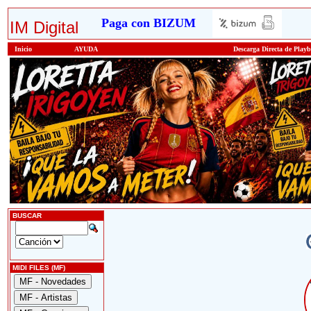
Paga con BIZUM
IM Digital
Inicio
AYUDA
Descarga Directa de Play
BUSCAR
MIDI FILES (MF)