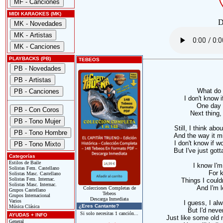
MIDI KARAOKES (MK)
D
PLAYBACKS (PB)
TEBEOS
What do 
I don't know i
One day w
Next thing,
Still, I think abo
And the way it m
I don't know if w
But I've just go
Categorías
Estilos de Baile
I know I'm
Solistas Fem. Castellano
For 
Solistas Masc. Castellano
Solistas Fem. Internac.
Things I couldn
Solistas Masc. Internac.
And I'm l
Colecciones Completas de
Grupos Castellano
Tebeos
Grupos Internacional
Descarga Inmediata
Varios
I guess, I al
¿Eres Cantante?
Música Clásica
But I'd neve
Si solo necesitas 1 canción...
AYUDAS + INFO
Just like some old
General